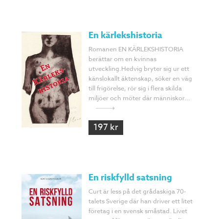
En kärlekshistoria
Romanen EN KÄRLEKSHISTORIA
berättar om en kvinnas
utveckling.Hedvig bryter sig ur ett
känslokallt äktenskap, söker en väg
till frigörelse, rör sig i flera skilda
miljöer och möter där människor...
197 kr
En riskfylld satsning
Curt är less på det grådaskiga 70-
talets Sverige där han driver ett litet
företag i en svensk småstad. Livet