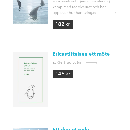
som småföretagare är en ständig
kamp med regelverket och han
upplever hur han tvingas...
182 kr
Ericastiftelsen ett möte
av Gertrud Edén
145 kr
Ett dunigt rede