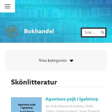
Bokhandel
Skönlitteratur
Agentens pojk i Igelstorp
Jan-Erik Wannerdt föddes 1940 i
Tidan i Västergötland, Snart flyttade