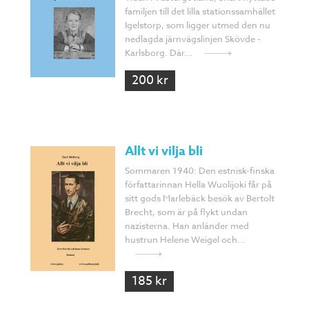
familjen till det lilla stationssamhället
Igelstorp, som ligger utmed den nu
nedlagda järnvägslinjen Skövde -
Karlsborg. Där...
200 kr
Allt vi vilja bli
Sommaren 1940: Den estnisk-finska
författarinnan Hella Wuolijoki får på
sitt gods Marlebäck besök av Bertolt
Brecht, som är på flykt undan
nazisterna. Han anländer med
hustrun Helene Weigel och...
185 kr