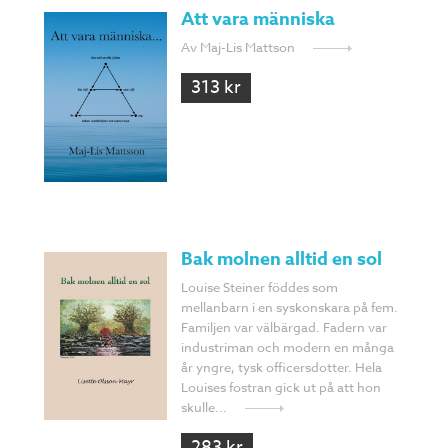
Att vara människa
Av Maj-Lis Mattson
313 kr
Bak molnen alltid en sol
Louise Steiner föddes som
mellanbarn i en syskonskara på fem.
Familjen var välbärgad. Fadern var
industriman och modern en många
år yngre, tysk officersdotter. Hela
Louises fostran gick ut på att hon
skulle...
283 kr