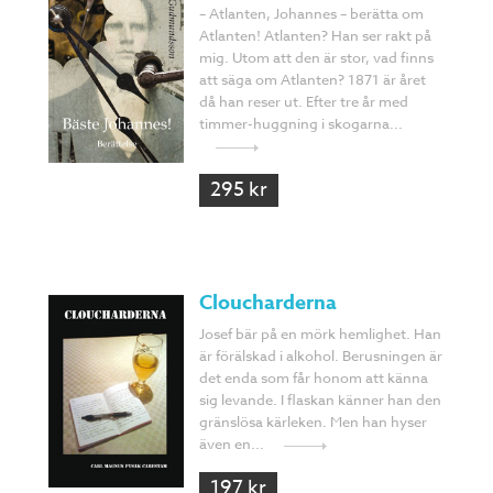
– Atlanten, Johannes – berätta om
Atlanten! Atlanten? Han ser rakt på
mig. Utom att den är stor, vad finns
att säga om Atlanten? 1871 är året
då han reser ut. Efter tre år med
timmer-huggning i skogarna...
295 kr
Cloucharderna
Josef bär på en mörk hemlighet. Han
är förälskad i alkohol. Berusningen är
det enda som får honom att känna
sig levande. I flaskan känner han den
gränslösa kärleken. Men han hyser
även en...
197 kr