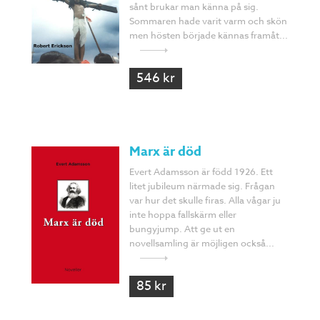
sånt brukar man känna på sig.
Sommaren hade varit varm och skön
men hösten började kännas framåt...
546 kr
Marx är död
Evert Adamsson är född 1926. Ett
litet jubileum närmade sig. Frågan
var hur det skulle firas. Alla vågar ju
inte hoppa fallskärm eller
bungyjump. Att ge ut en
novellsamling är möjligen också...
85 kr