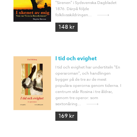
"Sirenen" i Sydsvenska Dagbladet
1876. Därpå följde
folklivsskildringen...
148 kr
I tid och evighet
I tid och evighet har undertiteln "En
operaroman", och handlingen
bygger på de tre av de mest
populära operorna genom tiderna. I
centrum står Rosina i tre åldrar,
genom tre operor: som
sextonåring...
169 kr