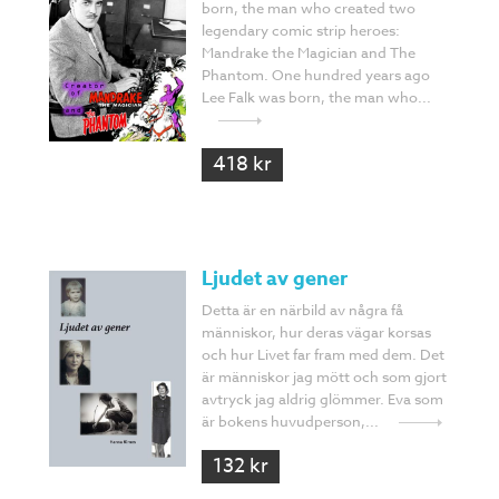
born, the man who created two
legendary comic strip heroes:
Mandrake the Magician and The
Phantom. One hundred years ago
Lee Falk was born, the man who...
418 kr
Ljudet av gener
Detta är en närbild av några få
människor, hur deras vägar korsas
och hur Livet far fram med dem. Det
är människor jag mött och som gjort
avtryck jag aldrig glömmer. Eva som
är bokens huvudperson,...
132 kr