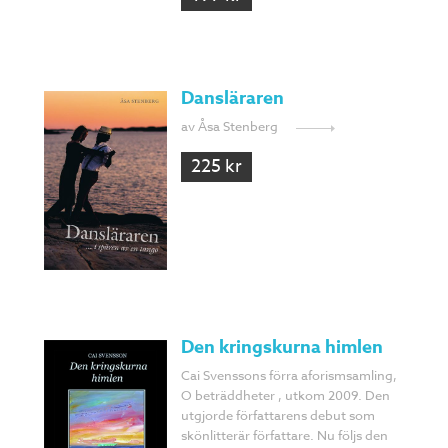
Dansläraren
av Åsa Stenberg
225 kr
Den kringskurna himlen
Cai Svenssons förra aforismsamling,
O beträddheter , utkom 2009. Den
utgjorde författarens debut som
skönlitterär författare. Nu följs den