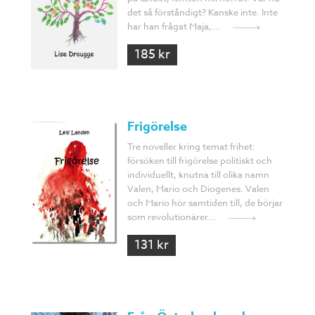
det så förståndigt? Kanske inte. Inte
har han frågat Maja,...
185 kr
Frigörelse
Tre noveller kring temat frihet:
försöken till frigörelse politiskt och
individuellt, knutna till olika namn
Valen, Mario och Diogenes. Valen
och Mario hör samtiden till, de börjar
som revolutionärer...
131 kr