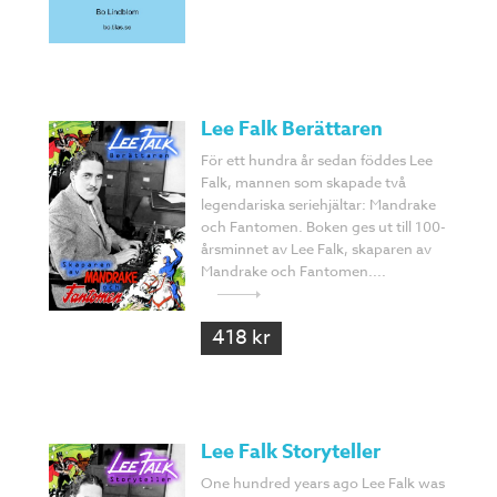
Lee Falk Berättaren
För ett hundra år sedan föddes Lee
Falk, mannen som skapade två
legendariska seriehjältar: Mandrake
och Fantomen. Boken ges ut till 100-
årsminnet av Lee Falk, skaparen av
Mandrake och Fantomen....
418 kr
Lee Falk Storyteller
One hundred years ago Lee Falk was