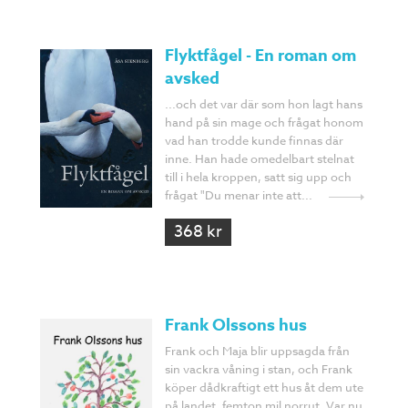
Flyktfågel - En roman om
avsked
...och det var där som hon lagt hans
hand på sin mage och frågat honom
vad han trodde kunde finnas där
inne. Han hade omedelbart stelnat
till i hela kroppen, satt sig upp och
frågat "Du menar inte att...
368 kr
Frank Olssons hus
Frank och Maja blir uppsagda från
sin vackra våning i stan, och Frank
köper dådkraftigt ett hus åt dem ute
på landet, femton mil norrut. Var nu