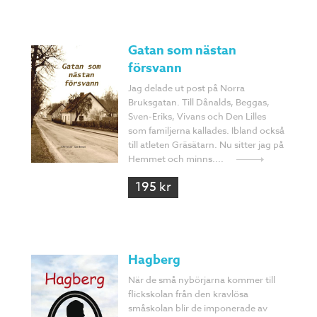
Gatan som nästan
försvann
Jag delade ut post på Norra
Bruksgatan. Till Dånalds, Beggas,
Sven-Eriks, Vivans och Den Lilles
som familjerna kallades. Ibland också
till atleten Gräsätarn. Nu sitter jag på
Hemmet och minns....
195 kr
Hagberg
När de små nybörjarna kommer till
flickskolan från den kravlösa
småskolan blir de imponerade av