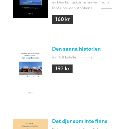
av Den kringskurna himlen , som
fördjupar debutbokens...
160 kr
Den sanna historien
Av Rolf Estelle
192 kr
Det djur som inte finns