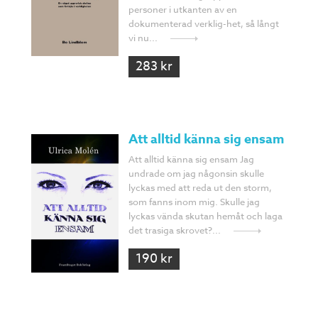
personer i utkanten av en
dokumenterad verklig-het, så långt
vi nu...
283 kr
Att alltid känna sig ensam
Att alltid känna sig ensam Jag
undrade om jag någonsin skulle
lyckas med att reda ut den storm,
som fanns inom mig. Skulle jag
lyckas vända skutan hemåt och laga
det trasiga skrovet?...
190 kr