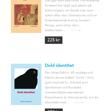
Det djur som inte finns Två moderna
forskare har tagit upp jakten på
Enhöringsen; en dansk man som
söker efter den i litteraturen och en
finlandssvensk kvinna, bosatt i
Norge, som söker den i
bildkonsten....
225 kr
Dold identitet
Per Johan Nihl n, till vardags och
bland vänner kallad ”Jonte”, trivs
gott med sitt liv. Arbetet som
tjänsteman vid Nordiska
ministerrådets sekretariat i
Köpenhamn är stimulerande, om än
stundtals med...