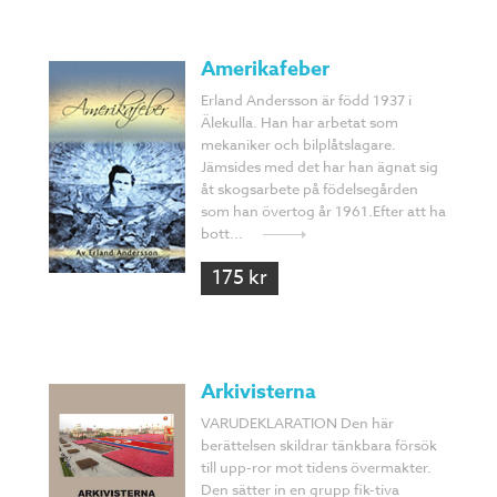
Amerikafeber
Erland Andersson är född 1937 i
Älekulla. Han har arbetat som
mekaniker och bilplåtslagare.
Jämsides med det har han ägnat sig
åt skogsarbete på födelsegården
som han övertog år 1961.Efter att ha
bott...
175 kr
Arkivisterna
VARUDEKLARATION Den här
berättelsen skildrar tänkbara försök
till upp-ror mot tidens övermakter.
Den sätter in en grupp fik-tiva