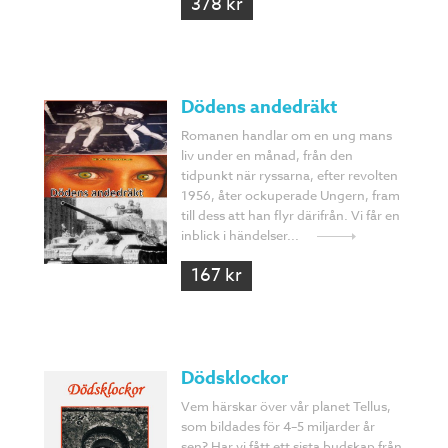
378 kr
Dödens andedräkt
Romanen handlar om en ung mans
liv under en månad, från den
tidpunkt när ryssarna, efter revolten
1956, åter ockuperade Ungern, fram
till dess att han flyr därifrån. Vi får en
inblick i händelser...
167 kr
Dödsklockor
Vem härskar över vår planet Tellus,
som bildades för 4–5 miljarder år
sen? Har vi fått ett sista budskap från