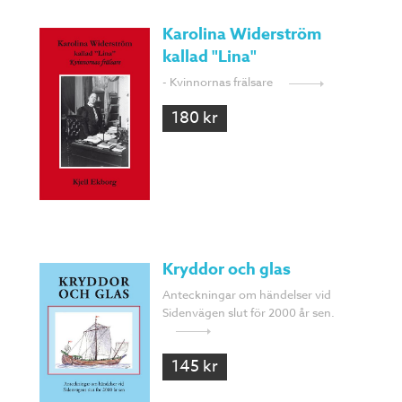
Karolina Widerström
kallad "Lina"
- Kvinnornas frälsare
180 kr
Kryddor och glas
Anteckningar om händelser vid
Sidenvägen slut för 2000 år sen.
145 kr