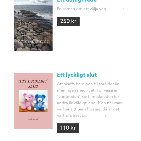
En roman om att välja väg
250 kr
Ett lyckligt slut
Att skaffa barn och bli förälder är
meningen med livet. För vissa är
"väntetiden" kort, medan den för
andra är väldigt lång. Men när man
väl har sitt barn hos sig, då är det
värt alla besvär...
110 kr