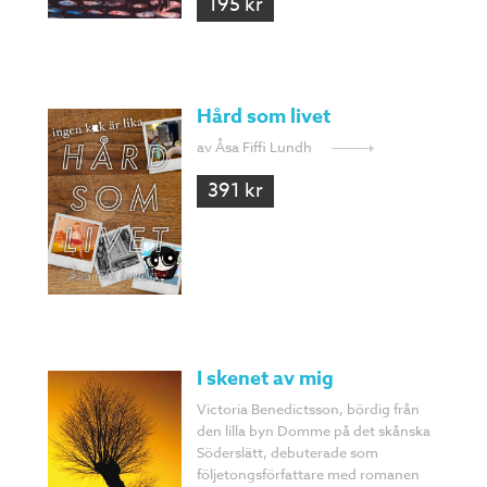
195 kr
Hård som livet
av Åsa Fiffi Lundh
391 kr
I skenet av mig
Victoria Benedictsson, bördig från
den lilla byn Domme på det skånska
Söderslätt, debuterade som
följetongsförfattare med romanen