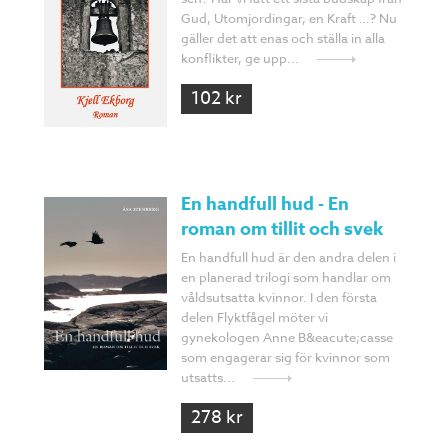
Gud, Utomjordingar, en Kraft …? Nu
gäller det att enas och ställa in alla
konflikter, ge upp...
102 kr
En handfull hud - En
roman om tillit och svek
En handfull hud är den andra delen i
en planerad trilogi som handlar om
våldsutsatta kvinnor. I den första
delen Flyktfågel möter vi
gynekologen Anne B&eacute;casse
som engagerar sig för kvinnor som
utsatts...
278 kr