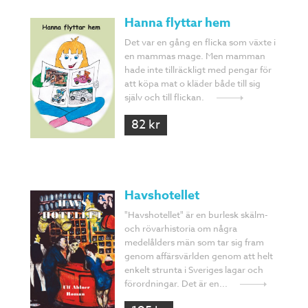
Hanna flyttar hem
Det var en gång en flicka som växte i
en mammas mage. Men mamman
hade inte tillräckligt med pengar för
att köpa mat o kläder både till sig
själv och till flickan.
82 kr
Havshotellet
"Havshotellet" är en burlesk skälm-
och rövarhistoria om några
medelålders män som tar sig fram
genom affärsvärlden genom att helt
enkelt strunta i Sveriges lagar och
förordningar. Det är en...