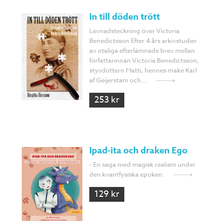
In till döden trött
Levnadsteckning över Victoria
Benedictsson Efter 4 års arkivstudier
av otaliga efterlämnade brev mellan
författarinnan Victoria Benedictsson,
styvdottern Matti, hennes make Karl
af Geijerstam och...
253 kr
Ipad-ita och draken Ego
- En saga med magisk realism under
den kvantfysiska epoken.
129 kr