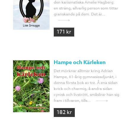
den karismatiska Amelie Hagberg:
en sträng, allvarlig person som tittar
granskande på dem. Det är...
171 kr
Hampe och Kärleken
Det mörknar alltmer kring Adrian
Hampe, 61-årig gymnasieadjunkt, i
denna första bok av tre. Å ena sidan
kvick och charmig, å andra sidan
cynisk och livstrött, småslirar han sig
fram i tillvaron, tills...
182 kr