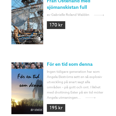
Från Österland med
sjömanskistan full
av Gabrielle Roland Waldén
170 kr
För en tid som denna
Ingen tidigare generation har som
Angela Ekströms sett en så explosiv
utveckling på snart sagt alla
områden – på gott och ont. I likhet
med drottning Ester på sin tid möter
Angela utmaningen...
195 kr