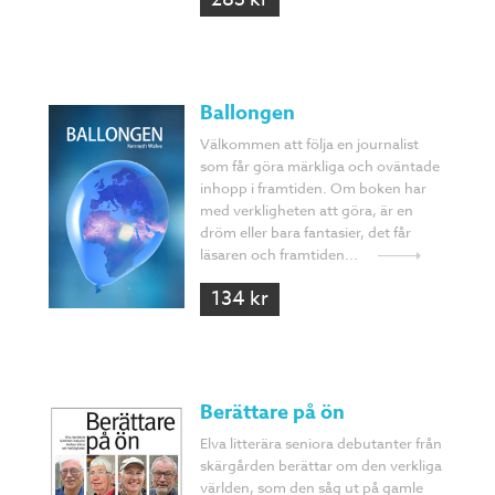
Ballongen
Välkommen att följa en journalist
som får göra märkliga och oväntade
inhopp i framtiden. Om boken har
med verkligheten att göra, är en
dröm eller bara fantasier, det får
läsaren och framtiden...
134 kr
Berättare på ön
Elva litterära seniora debutanter från
skärgården berättar om den verkliga
världen, som den såg ut på gamle