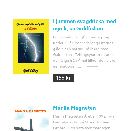
Ljummen svagdricka med
mjölk, sa Guldfisken
Pensionatet Sorgfri visar upp sig
under 20 år, och vi följer gästernas
glädje och sorger i sällskap med
Guldfisken . Tvillingsystrarna Anna
och Olga från Åmål tillhör den äldre
generationen,...
156 kr
Manila Magneten
Manila Magneten Året är 1992, fyra
kamrater sitter på Stora Holmen i
Örebro. Den sista sommardagen,