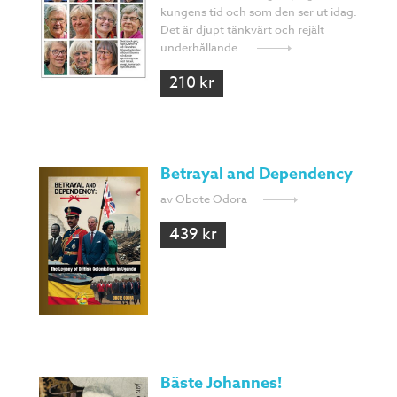
kungens tid och som den ser ut idag.
Det är djupt tänkvärt och rejält
underhållande.
210 kr
Betrayal and Dependency
av Obote Odora
439 kr
Bäste Johannes!