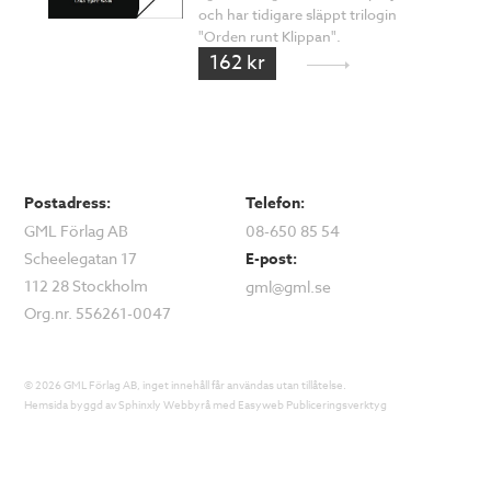
och har tidigare släppt trilogin
"Orden runt Klippan".
162 kr
Postadress:
Telefon:
GML Förlag AB
08-650 85 54
Scheelegatan 17
E-post:
112 28 Stockholm
gml@gml.se
Org.nr. 556261-0047
© 2026 GML Förlag AB, inget innehåll får användas utan tillåtelse.
Hemsida byggd av
Sphinxly Webbyrå
med
Easyweb Publiceringsverktyg