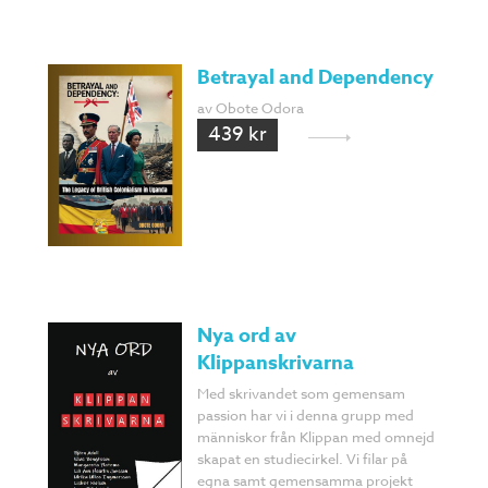
Betrayal and Dependency
av Obote Odora
439 kr
Nya ord av
Klippanskrivarna
Med skrivandet som gemensam
passion har vi i denna grupp med
människor från Klippan med omnejd
skapat en studiecirkel. Vi filar på
egna samt gemensamma projekt