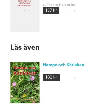
av Thomas Nordström
137 kr
Läs även
Hampe och Kärleken
182 kr