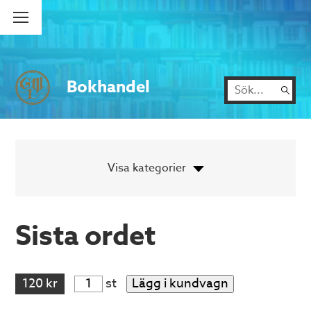
Bokhandel
Sista ordet
120 kr
st
Lägg i kundvagn