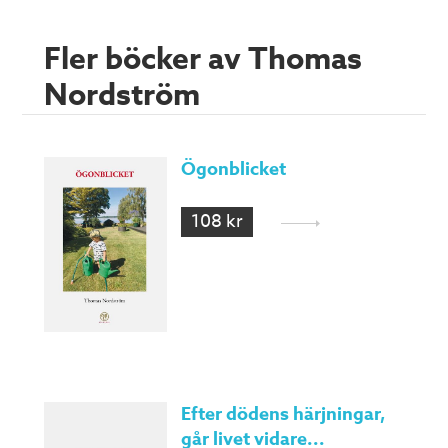
Fler böcker av Thomas
Nordström
Ögonblicket
108 kr
Efter dödens härjningar,
går livet vidare...