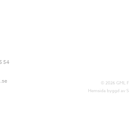
5 54
.se
© 2026 GML För
Hemsida byggd av
S