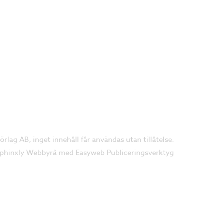
lag AB, inget innehåll får användas utan tillåtelse.
phinxly Webbyrå
med
Easyweb Publiceringsverktyg