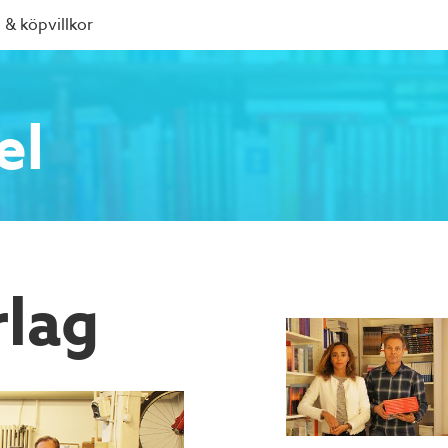
 & köpvillkor
el
lag