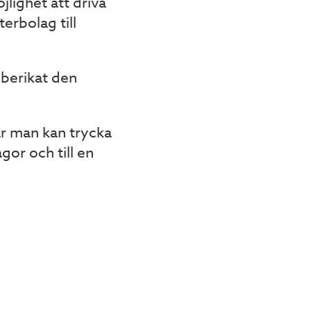
jlighet att driva
erbolag till
 berikat den
är man kan trycka
gor och till en