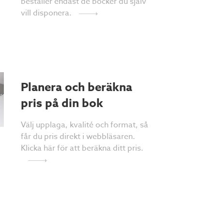
beställer endast de böcker du själv
vill disponera.
Planera och beräkna
pris på din bok
Välj upplaga, kvalité och format, så
får du pris direkt i webbläsaren.
Klicka här för att beräkna ditt pris.