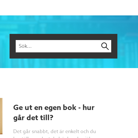
Ge ut en egen bok - hur
går det till?
Det går snabbt, det är enkelt och du