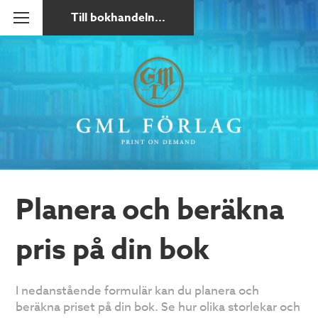
Till bokhandeln...
Planera och beräkna
pris på din bok
I nedanstående formulär kan du planera och
beräkna priset på din bok. Se hur olika storlekar och