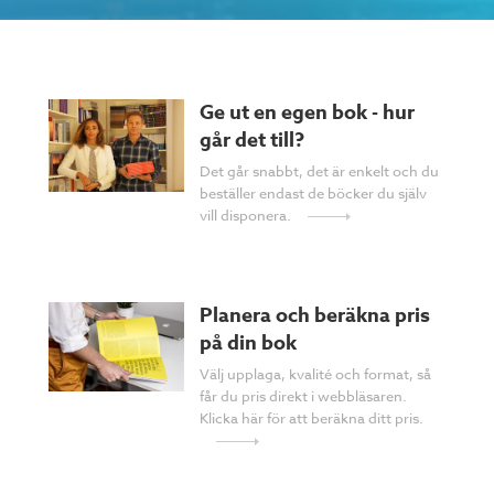
Ge ut en egen bok - hur
går det till?
Det går snabbt, det är enkelt och du
beställer endast de böcker du själv
vill disponera.
Planera och beräkna pris
på din bok
Välj upplaga, kvalité och format, så
får du pris direkt i webbläsaren.
Klicka här för att beräkna ditt pris.