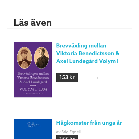
Läs även
Brevväxling mellan
Viktoria Benedictsson &
Axel Lundegård Volym I
153 kr
Hågkomster från unga år
av Stig Egnell