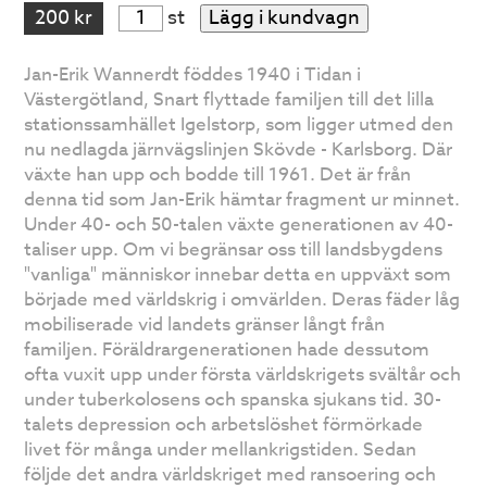
200 kr
st
Lägg i kundvagn
Jan-Erik Wannerdt föddes 1940 i Tidan i
Västergötland, Snart flyttade familjen till det lilla
stationssamhället Igelstorp, som ligger utmed den
nu nedlagda järnvägslinjen Skövde - Karlsborg. Där
växte han upp och bodde till 1961. Det är från
denna tid som Jan-Erik hämtar fragment ur minnet.
Under 40- och 50-talen växte generationen av 40-
taliser upp. Om vi begränsar oss till landsbygdens
"vanliga" människor innebar detta en uppväxt som
började med världskrig i omvärlden. Deras fäder låg
mobiliserade vid landets gränser långt från
familjen. Föräldrargenerationen hade dessutom
ofta vuxit upp under första världskrigets svältår och
under tuberkolosens och spanska sjukans tid. 30-
talets depression och arbetslöshet förmörkade
livet för många under mellankrigstiden. Sedan
följde det andra världskriget med ransoering och