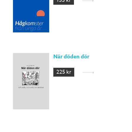
155 kr
När döden dör
225 kr