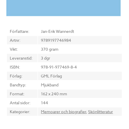
Författare:
Jan-Erik Wannerdt
Artnr:
9789197746984
Vikt:
370 gram
Leveranstid:
3 dgr
ISBN:
978-91-977469-8-4
Förlag:
GML Förlag
Bandtyp:
Mjukband
Format:
162 x 240 mm
Antal sidor:
144
Kategorier:
Memoarer och biografier
,
Skönlitteratur