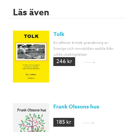
Läs även
Tolk
En alltmer kritisk granskning av
Sverige och omvärlden sedda från
udda utsiktsplatser
246 kr
Frank Olssons hus
185 kr