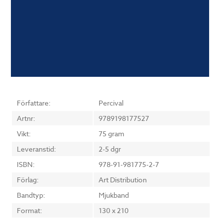
Författare:
Percival
Artnr:
9789198177527
Vikt:
75 gram
Leveranstid:
2-5 dgr
ISBN:
978-91-981775-2-7
Förlag:
Art Distribution
Bandtyp:
Mjukband
Format:
130 x 210