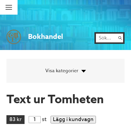
Bokhandel
Text ur Tomheten
83 kr
st
Lägg i kundvagn