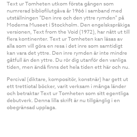
Text ur Tomheten utkom första gången som
numrerad bibliofilutgåva år 1966 i samband med
utställningen "Den inre och den yttre rymden" på
Moderna Museet i Stockholm. Den engelskspråkiga
versionen, Text from the Void (1972), har nått ut till
flera kontinenter. Text ur Tomheten kan läsas av
alla som vill göra en resa i det inre som samtidigt
kan vara det yttre. Den inre rymden är inte mindre
gåtfull än den yttre. Du rör dig utanför den vanliga
tiden, men ändå finns det hela tiden ett här och nu.
Percival (diktare, kompositör, konstnär) har gett ut
ett trettiotal böcker, varit verksam i många länder
och betraktar Text ur Tomheten som sitt egentliga
debutverk. Denna lilla skrift är nu tillgänglig i en
obegränsad upplaga.