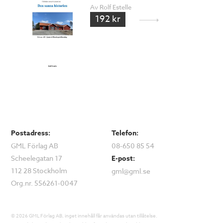
Av Rolf Estelle
192 kr
Postadress:
Telefon:
GML Förlag AB
08-650 85 54
Scheelegatan 17
E-post:
112 28 Stockholm
gml@gml.se
Org.nr. 556261-0047
© 2026 GML Förlag AB, inget innehåll får användas utan tillåtelse.