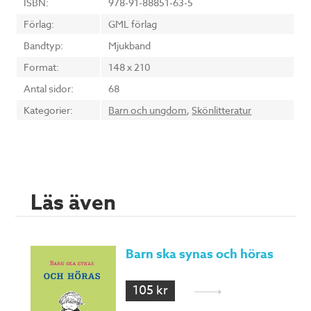
ISBN:
978-91-88851-63-5
Förlag:
GML förlag
Bandtyp:
Mjukband
Format:
148 x 210
Antal sidor:
68
Kategorier:
Barn och ungdom
,
Skönlitteratur
Läs även
Barn ska synas och höras
105 kr