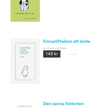
Ericastiftelsen ett möte
av Gertrud Edén
145 kr
Den sanna historien