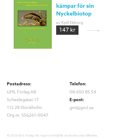
kämpar för sin
Nyckelbiotop
av Kjell Ekborg
147 kr
Postadress:
Telefon:
GML Förlag AB
08-650 85 54
Scheelegatan 17
E-post:
112 28 Stockholm
gml@gml.se
Org.nr. 556261-0047
© 2026 GML Förlag AB, inget innehåll får användas utan tillåtelse.