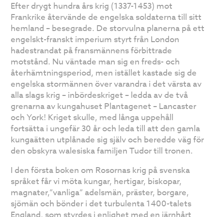
Efter drygt hundra års krig (1337-1453) mot
Frankrike återvände de engelska soldaterna till sitt
hemland – besegrade. De storvulna planerna på ett
engelskt-franskt imperium styrt från London
hadestrandat på fransmännens förbittrade
motstånd. Nu väntade man sig en freds- och
återhämtningsperiod, men istället kastade sig de
engelska stormännen över varandra i det värsta av
alla slags krig – inbördeskriget – ledda av de två
grenarna av kungahuset Plantagenet – Lancaster
och York! Kriget skulle, med långa uppehåll
fortsätta i ungefär 30 år och leda till att den gamla
kungaätten utplånade sig själv och beredde väg för
den obskyra walesiska familjen Tudor till tronen.
I den första boken om Rosornas krig på svenska
språket får vi möta kungar, hertigar, biskopar,
magnater,”vanliga” adelsmän, präster, borgare,
sjömän och bönder i det turbulenta 1400-talets
England, som styrdes i enlighet med en järnhårt