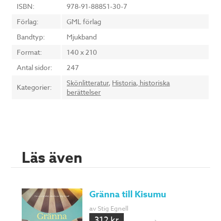
ISBN:
978-91-88851-30-7
Förlag:
GML förlag
Bandtyp:
Mjukband
Format:
140 x 210
Antal sidor:
247
Skönlitteratur
,
Historia, historiska
Kategorier:
berättelser
Läs även
Gränna till Kisumu
av Stig Egnell
312 kr