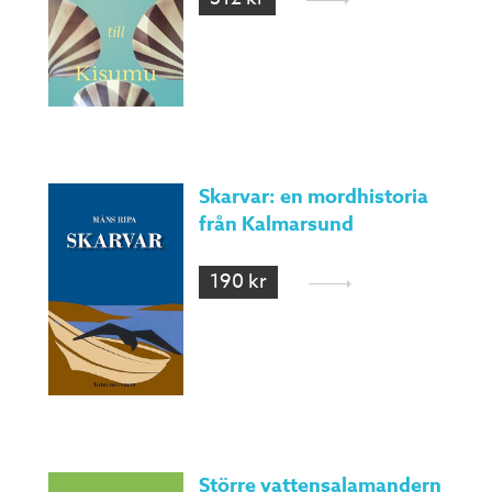
Skarvar: en mordhistoria
från Kalmarsund
190 kr
Större vattensalamandern