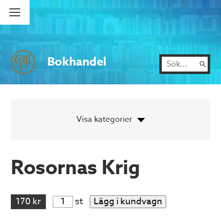
Bokhandel
Rosornas Krig
170 kr
st
Lägg i kundvagn