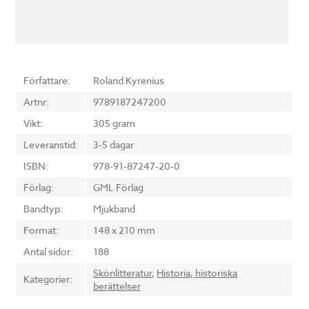
Författare:
Roland Kyrenius
Artnr:
9789187247200
Vikt:
305 gram
Leveranstid:
3-5 dagar
ISBN:
978-91-87247-20-0
Förlag:
GML Förlag
Bandtyp:
Mjukband
Format:
148 x 210 mm
Antal sidor:
188
Skönlitteratur
,
Historia, historiska
Kategorier:
berättelser