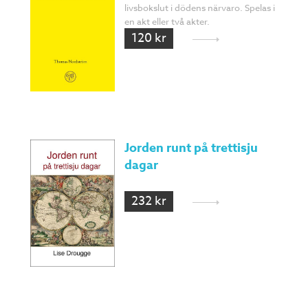
livsbokslut i dödens närvaro. Spelas i
en akt eller två akter.
120 kr
Jorden runt på trettisju
dagar
232 kr