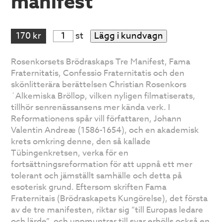
manifest
170 kr
st
Lägg i kundvagn
Rosenkorsets Brödraskaps Tre Manifest, Fama
Fraternitatis, Confessio Fraternitatis och den
skönlitterära berättelsen Christian Rosenkors
´Alkemiska Bröllop, vilken nyligen filmatiserats,
tillhör senrenässansens mer kända verk. I
Reformationens spår vill författaren, Johann
Valentin Andreæ (1586-1654), och en akademisk
krets omkring denne, den så kallade
Tübingenkretsen, verka för en
fortsättningsreformation för att uppnå ett mer
tolerant och jämställt samhälle och detta på
esoterisk grund. Eftersom skriften Fama
Fraternitais (Brödraskapets Kungörelse), det första
av de tre manifesten, riktar sig ”till Europas ledare
och lärde”, och uppmuntrar till svar erhölls också en