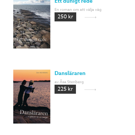
Ett dunigt rede
En roman om att välja väg
250 kr
Dansläraren
av Åsa Stenberg
225 kr