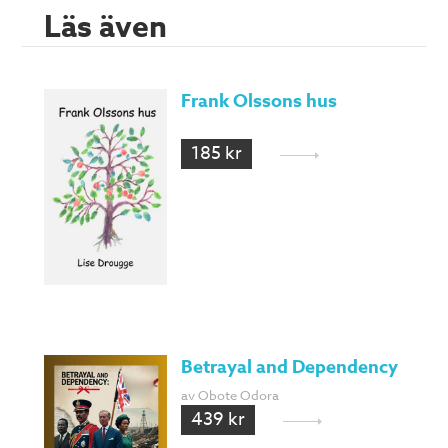
Läs även
Frank Olssons hus
185 kr
Betrayal and Dependency
av Obote Odora
439 kr