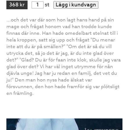
368 kr
st
Lägg i kundvagn
...och det var där som hon lagt hans hand på sin
mage och frågat honom vad han trodde kunde
finnas där inne. Han hade omedelbart stelnat till i
hela kroppen, satt sig upp och frågat "Du menar
inte att du är på smällen?" "Om det är så du vill
utrycka det, så jo det är jag, är du inte glad över
det?" "Glad? Du är för faan inte klok, skulle jag vara
glad över det? Vi har väl inget utrymme för nån
djävla unge! Jag har ju redan en familj, det vet du
ju!" Den man hon nyss hade älskat var
försvunnen, den hon hade framför sig var plötsligt
en främling.