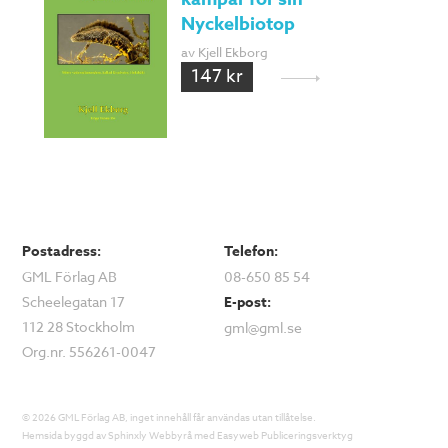
Nyckelbiotop
av Kjell Ekborg
147 kr
Postadress:
Telefon:
GML Förlag AB
08-650 85 54
Scheelegatan 17
E-post:
112 28 Stockholm
gml@gml.se
Org.nr. 556261-0047
© 2026 GML Förlag AB, inget innehåll får användas utan tillåtelse.
Hemsida byggd av
Sphinxly Webbyrå
med
Easyweb Publiceringsverktyg