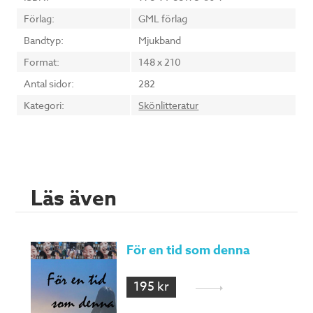
Förlag:
GML förlag
Bandtyp:
Mjukband
Format:
148 x 210
Antal sidor:
282
Kategori:
Skönlitteratur
Läs även
För en tid som denna
195 kr