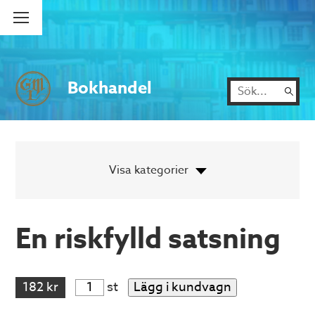
Bokhandel
En riskfylld satsning
182 kr
st
Lägg i kundvagn