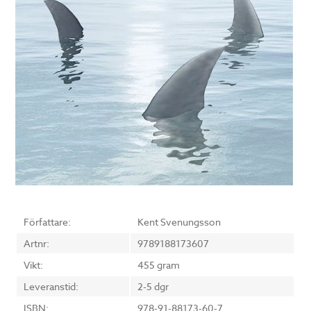
Författare:
Kent Svenungsson
Artnr:
9789188173607
Vikt:
455 gram
Leveranstid:
2-5 dgr
ISBN:
978-91-88173-60-7