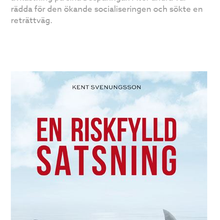
rädda för den ökande socialiseringen och sökte en
reträttväg.