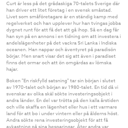
Curt är less på det grådaskiga 70-talets Sverige där
han driver ett litet företag i en svensk småstad.
Livet som småföretagare är en ständig kamp med
regelverket och han upplever hur han tvingas jobba
dygnet runt för att få det att gå ihop. Så en dag får
han syn på en annons i en tidning om att investera i
andelslägenheter på det vackra Sri Lanka i Indiska
oceanen. Han nappar och äventyret på paradisön
börjar. Men snart visar det sig att även i paradiset
finns det ormar och att ön omgärdas av lömska
hajar.
Boken "En riskfylld satsning" tar sin början i slutet
av 1970-talet och början av 1980-talet. En tid då vi
svenskar av olika skäl sökte investeringsobjekt i
andra länder. En del var trötta på den kalla årstiden
och ville skaffa en lägenhet eller hus i ett varmare
land för att bo i under vintern eller på ålderns höst.
Andra sökte rena investeringsobjekt för att få
avkastning på sina besparingar. Åter andra var