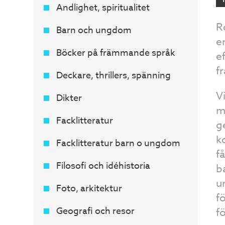
Andlighet, spiritualitet
R
Barn och ungdom
e
Böcker på främmande språk
e
fr
Deckare, thrillers, spänning
V
Dikter
m
Facklitteratur
g
k
Facklitteratur barn o ungdom
f
Filosofi och idéhistoria
b
u
Foto, arkitektur
f
Geografi och resor
f