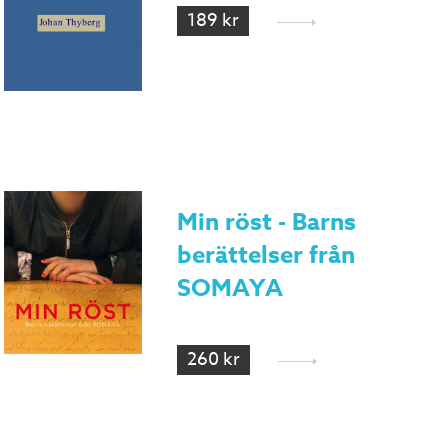
189 kr
Min röst - Barns
berättelser från
SOMAYA
260 kr