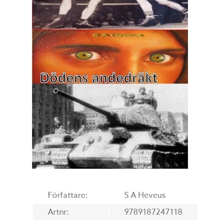
Författare:
S A Heveus
Artnr:
9789187247118