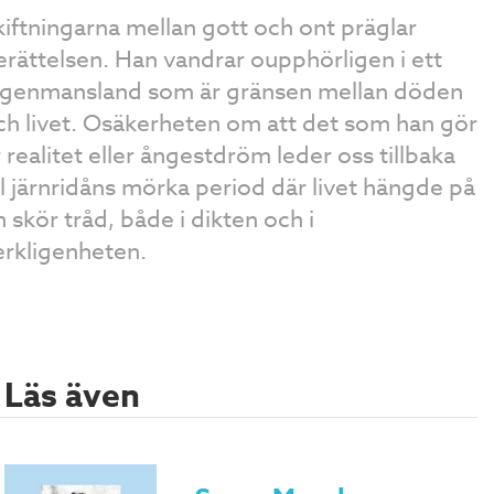
kiftningarna mellan gott och ont präglar
erättelsen. Han vandrar oupphörligen i ett
ngenmansland som är gränsen mellan döden
ch livet. Osäkerheten om att det som han gör
r realitet eller ångestdröm leder oss tillbaka
ill järnridåns mörka period där livet hängde på
n skör tråd, både i dikten och i
erkligenheten.
Läs även