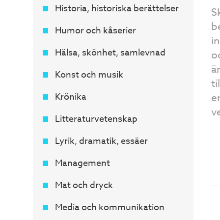
Historia, historiska berättelser
S
b
Humor och kåserier
i
Hälsa, skönhet, samlevnad
o
ä
Konst och musik
t
Krönika
e
v
Litteraturvetenskap
Lyrik, dramatik, essäer
Management
Mat och dryck
Media och kommunikation