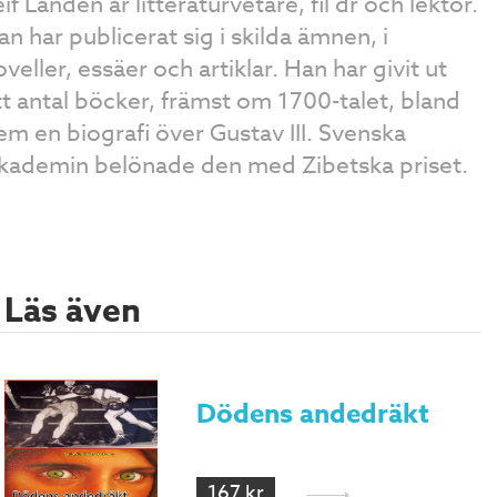
if Landen är litteraturvetare, fil dr och lektor.
an har publicerat sig i skilda ämnen, i
veller, essäer och artiklar. Han har givit ut
tt antal böcker, främst om 1700-talet, bland
em en biografi över Gustav III. Svenska
kademin belönade den med Zibetska priset.
Läs även
Dödens andedräkt
167 kr