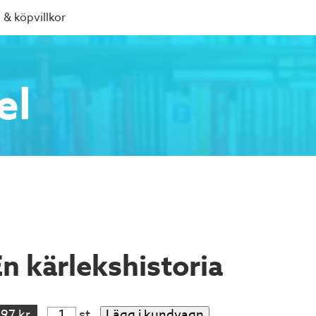
 & köpvillkor
el
En kärlekshistoria
197 kr
st
Lägg i kundvagn