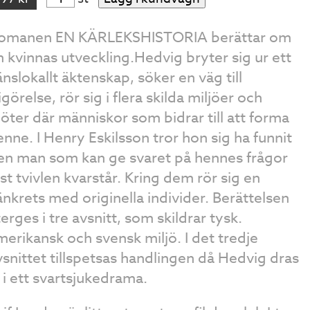
omanen EN KÄRLEKSHISTORIA berättar om
n kvinnas utveckling.Hedvig bryter sig ur ett
änslokallt äktenskap, söker en väg till
igörelse, rör sig i flera skilda miljöer och
öter där människor som bidrar till att forma
enne. I Henry Eskilsson tror hon sig ha funnit
en man som kan ge svaret på hennes frågor
ast tvivlen kvarstår. Kring dem rör sig en
änkrets med originella individer. Berättelsen
terges i tre avsnitt, som skildrar tysk.
merikansk och svensk miljö. I det tredje
vsnittet tillspetsas handlingen då Hedvig dras
n i ett svartsjukedrama.