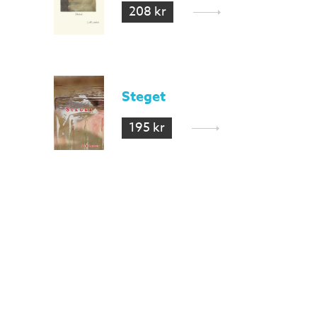
208 kr
Steget
195 kr