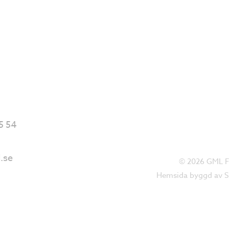
5 54
.se
© 2026 GML För
Hemsida byggd av
S