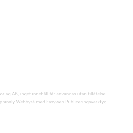
lag AB, inget innehåll får användas utan tillåtelse.
phinxly Webbyrå
med
Easyweb Publiceringsverktyg