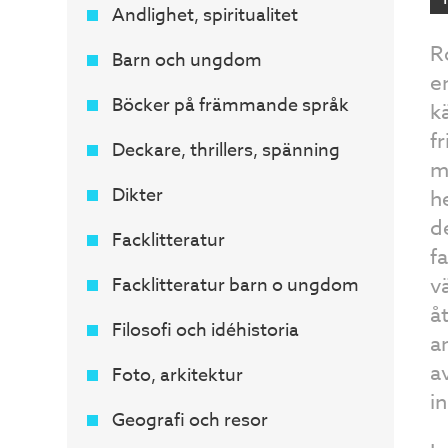
Andlighet, spiritualitet
R
Barn och ungdom
e
Böcker på främmande språk
k
fr
Deckare, thrillers, spänning
m
Dikter
h
d
Facklitteratur
f
v
Facklitteratur barn o ungdom
å
Filosofi och idéhistoria
a
a
Foto, arkitektur
i
Geografi och resor