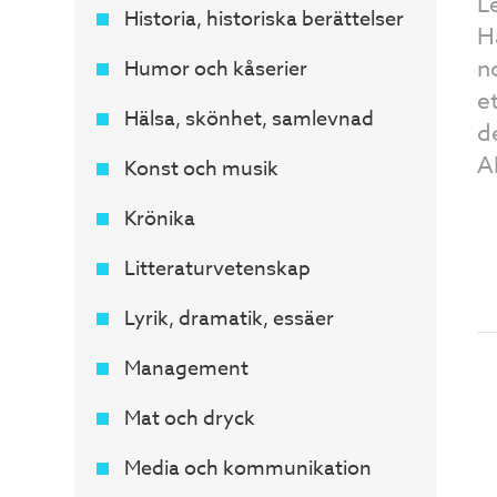
Le
Historia, historiska berättelser
H
no
Humor och kåserier
e
Hälsa, skönhet, samlevnad
d
A
Konst och musik
Krönika
Litteraturvetenskap
Lyrik, dramatik, essäer
Management
Mat och dryck
Media och kommunikation