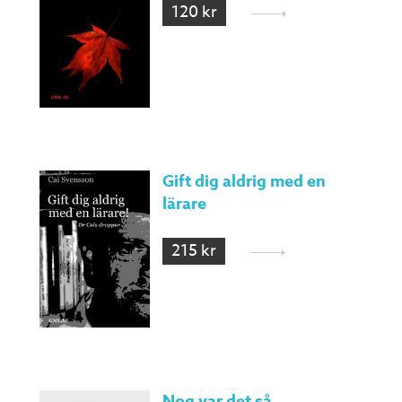
120 kr
Gift dig aldrig med en
lärare
215 kr
Nog var det så