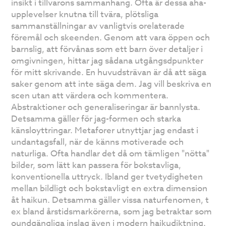
insikt i tillvarons sammanhang. Ofta är dessa aha-
upplevelser knutna till tvära, plötsliga
sammanställningar av vanligtvis orelaterade
föremål och skeenden. Genom att vara öppen och
barnslig, att förvånas som ett barn över detaljer i
omgivningen, hittar jag sådana utgångsdpunkter
för mitt skrivande. En huvudsträvan är då att säga
saker genom att inte säga dem. Jag vill beskriva en
scen utan att värdera och kommentera.
Abstraktioner och generaliseringar är bannlysta.
Detsamma gäller för jag-formen och starka
känsloyttringar. Metaforer utnyttjar jag endast i
undantagsfall, när de känns motiverade och
naturliga. Ofta handlar det då om tämligen "nötta"
bilder, som lätt kan passera för bokstavliga,
konventionella uttryck. Ibland ger tvetydigheten
mellan bildligt och bokstavligt en extra dimension
åt haikun. Detsamma gäller vissa naturfenomen, t
ex bland årstidsmarkörerna, som jag betraktar som
oundgängliga inslag även i modern haikudiktning.