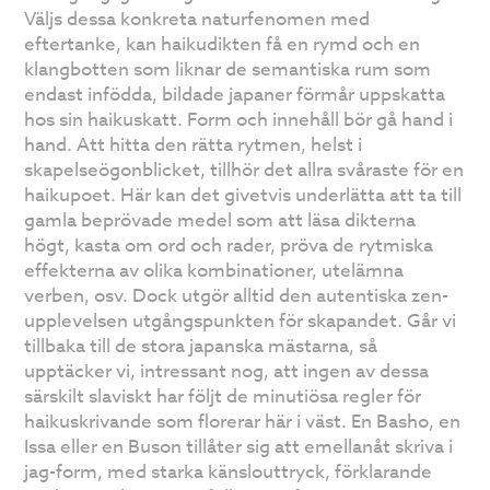
Väljs dessa konkreta naturfenomen med
eftertanke, kan haikudikten få en rymd och en
klangbotten som liknar de semantiska rum som
endast infödda, bildade japaner förmår uppskatta
hos sin haikuskatt. Form och innehåll bör gå hand i
hand. Att hitta den rätta rytmen, helst i
skapelseögonblicket, tillhör det allra svåraste för en
haikupoet. Här kan det givetvis underlätta att ta till
gamla beprövade medel som att läsa dikterna
högt, kasta om ord och rader, pröva de rytmiska
effekterna av olika kombinationer, utelämna
verben, osv. Dock utgör alltid den autentiska zen-
upplevelsen utgångspunkten för skapandet. Går vi
tillbaka till de stora japanska mästarna, så
upptäcker vi, intressant nog, att ingen av dessa
särskilt slaviskt har följt de minutiösa regler för
haikuskrivande som florerar här i väst. En Basho, en
Issa eller en Buson tillåter sig att emellanåt skriva i
jag-form, med starka känslouttryck, förklarande