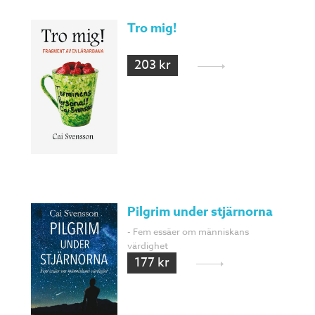
Tro mig!
203 kr
Pilgrim under stjärnorna
- Fem essäer om människans
värdighet
177 kr