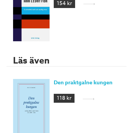
154 kr
Läs även
Den praktgalne kungen
118 kr