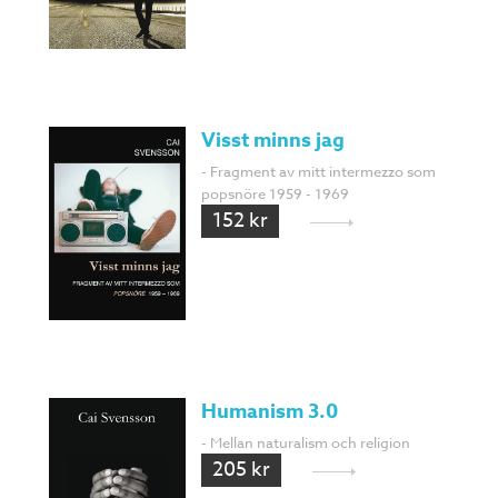
Visst minns jag
- Fragment av mitt intermezzo som
popsnöre 1959 - 1969
152 kr
Humanism 3.0
- Mellan naturalism och religion
205 kr