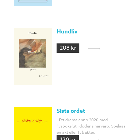
Hundliv
208 kr
Sista ordet
- Ett drama anno 2020 med
livsbokslut i dödens närvaro. Spelas i
en akt eller två akter.
120 kr