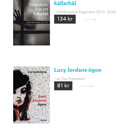
källarhål
- Femhundra fragment 2013 -2020
134 kr
Lucy Jordans ögon
- av Cai Svensson
81 kr