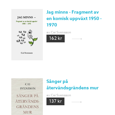
Jag minns - Fragment av
en komisk uppväxt 1950 -
1970
av Cai Svensson
162 kr
Sånger på
återvändsgrändens mur
av Cai Svensson
137 kr