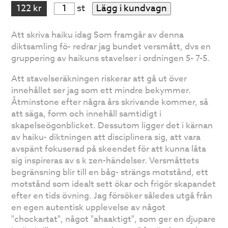
122 kr
st
Lägg i kundvagn
Att skriva haiku idag Som framgår av denna
diktsamling fö- redrar jag bundet versmått, dvs en
gruppering av haikuns stavelser i ordningen 5- 7-5.
Att stavelseräkningen riskerar att gå ut över
innehållet ser jag som ett mindre bekymmer.
Åtminstone efter några års skrivande kommer, så
att säga, form och innehåll samtidigt i
skapelseögonblicket. Dessutom ligger det i kärnan
av haiku- diktningen att disciplinera sig, att vara
avspänt fokuserad på skeendet för att kunna låta
sig inspireras av s k zen-händelser. Versmåttets
begränsning blir till en båg- strängs motstånd, ett
motstånd som idealt sett ökar och frigör skapandet
efter en tids övning. Jag försöker således utgå från
en egen autentisk upplevelse av något
"chockartat", något "ahaaktigt", som ger en djupare