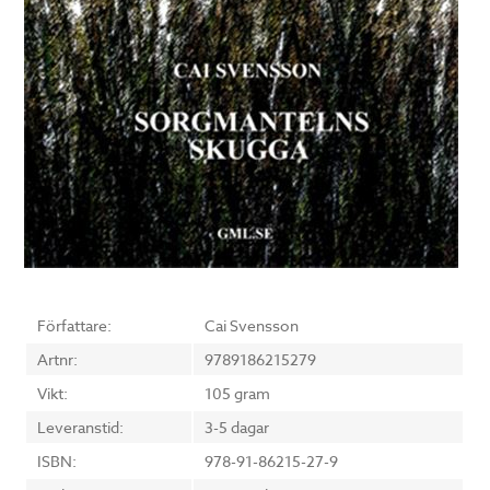
Författare:
Cai Svensson
Artnr:
9789186215279
Vikt:
105 gram
Leveranstid:
3-5 dagar
ISBN:
978-91-86215-27-9