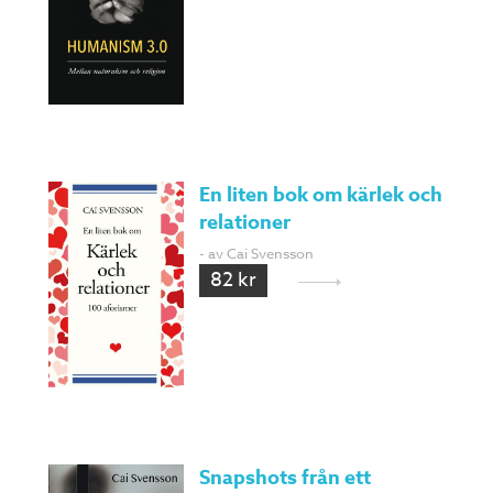
En liten bok om kärlek och
relationer
- av Cai Svensson
82 kr
Snapshots från ett