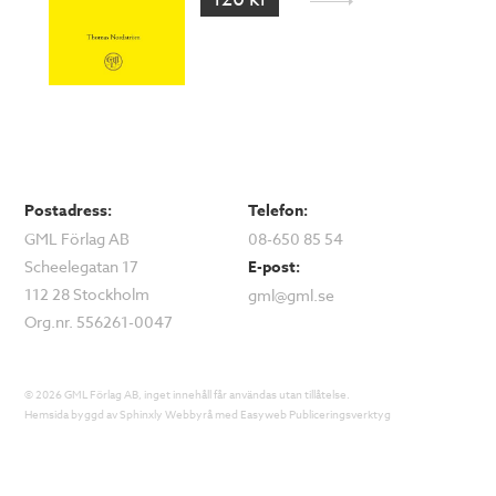
Postadress:
Telefon:
GML Förlag AB
08-650 85 54
Scheelegatan 17
E-post:
112 28 Stockholm
gml@gml.se
Org.nr. 556261-0047
© 2026 GML Förlag AB, inget innehåll får användas utan tillåtelse.
Hemsida byggd av
Sphinxly Webbyrå
med
Easyweb Publiceringsverktyg