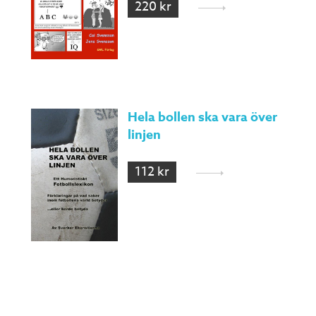
220 kr
Hela bollen ska vara över
linjen
112 kr