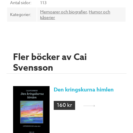
Antal sidor:
113
Memoarer och biografier
,
Humor och
Kategorier:
kåserier
Fler böcker av Cai
Svensson
Den kringskurna himlen
160 kr