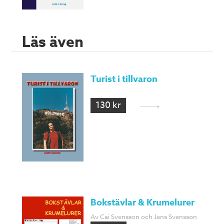
Läs även
Turist i tillvaron
130 kr
Bokstävlar & Krumelurer
Av Cai Svensson och Jens Svensson