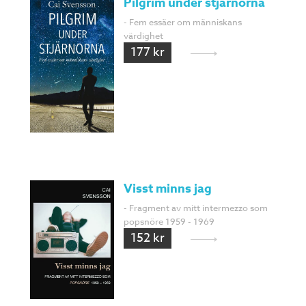
Pilgrim under stjärnorna
- Fem essäer om människans
värdighet
177 kr
Visst minns jag
- Fragment av mitt intermezzo som
popsnöre 1959 - 1969
152 kr