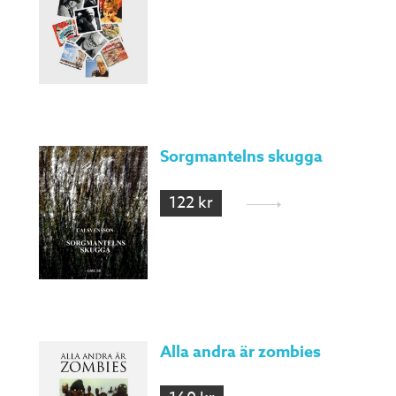
Sorgmantelns skugga
122 kr
Alla andra är zombies