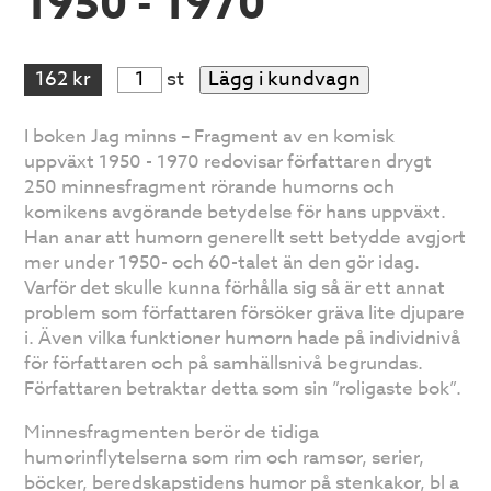
1950 - 1970
162 kr
st
Lägg i kundvagn
I boken Jag minns – Fragment av en komisk
uppväxt 1950 - 1970 redovisar författaren drygt
250 minnesfragment rörande humorns och
komikens avgörande betydelse för hans uppväxt.
Han anar att humorn generellt sett betydde avgjort
mer under 1950- och 60-talet än den gör idag.
Varför det skulle kunna förhålla sig så är ett annat
problem som författaren försöker gräva lite djupare
i. Även vilka funktioner humorn hade på individnivå
för författaren och på samhällsnivå begrundas.
Författaren betraktar detta som sin ”roligaste bok”.
Minnesfragmenten berör de tidiga
humorinflytelserna som rim och ramsor, serier,
böcker, beredskapstidens humor på stenkakor, bl a