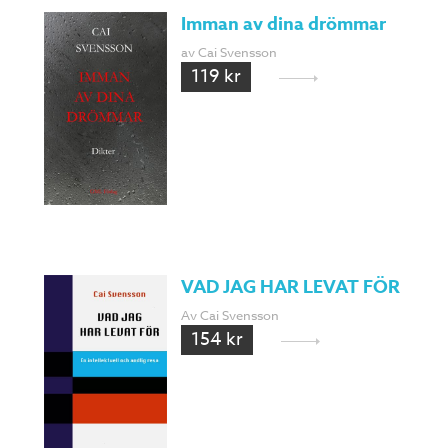
Imman av dina drömmar
av Cai Svensson
119 kr
VAD JAG HAR LEVAT FÖR
Av Cai Svensson
154 kr