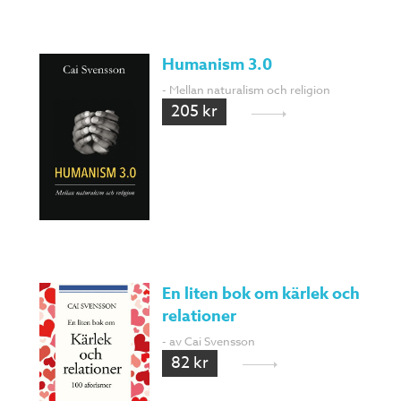
Humanism 3.0
- Mellan naturalism och religion
205 kr
En liten bok om kärlek och
relationer
- av Cai Svensson
82 kr