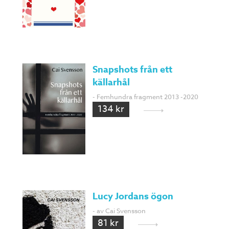
Snapshots från ett
källarhål
- Femhundra fragment 2013 -2020
134 kr
Lucy Jordans ögon
- av Cai Svensson
81 kr