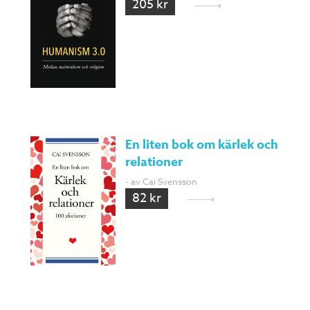
205 kr
En liten bok om kärlek och
relationer
- av Cai Svensson
82 kr