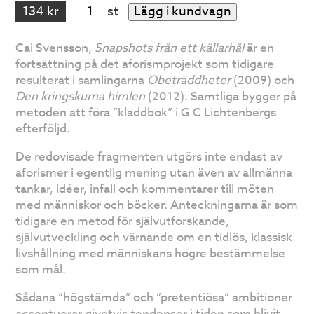
134 kr
st
Lägg i kundvagn
Cai Svensson,
Snapshots från ett källarhål
är en
fortsättning på det aforismprojekt som tidigare
resulterat i samlingarna
Obeträddheter
(2009) och
Den kringskurna himlen
(2012). Samtliga bygger på
metoden att föra ”kladdbok” i G C Lichtenbergs
efterföljd.
De redovisade fragmenten utgörs inte endast av
aforismer i egentlig mening utan även av allmänna
tankar, idéer, infall och kommentarer till möten
med människor och böcker. Anteckningarna är som
tidigare en metod för självutforskande,
självutveckling och värnande om en tidlös, klassisk
livshållning med människans högre bestämmelse
som mål.
Sådana ”högstämda” och ”pretentiösa” ambitioner
accentuerar givetvis tendenser i tiden som blivit