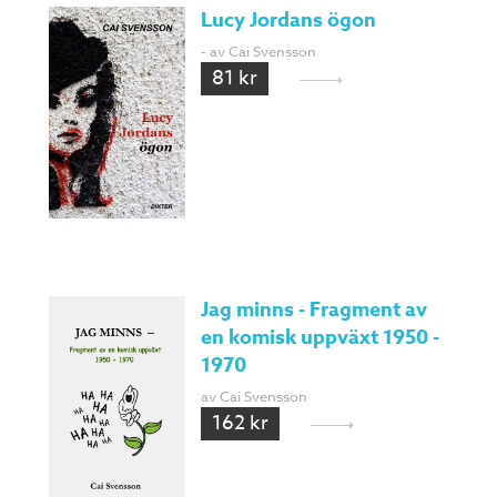
Lucy Jordans ögon
- av Cai Svensson
81 kr
Jag minns - Fragment av
en komisk uppväxt 1950 -
1970
av Cai Svensson
162 kr