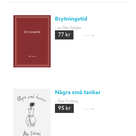
Brytningstid
- av Åke Seiger
77 kr
Några små tankar
- Åke Fröling
95 kr