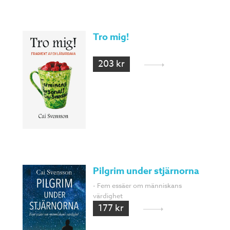
Tro mig!
203 kr
Pilgrim under stjärnorna
- Fem essäer om människans
värdighet
177 kr