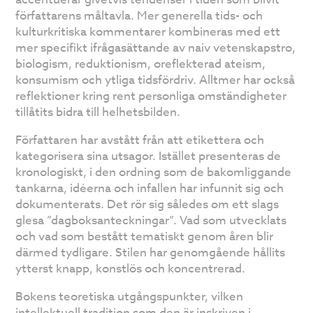
författarens måltavla. Mer generella tids- och
kulturkritiska kommentarer kombineras med ett
mer specifikt ifrågasättande av naiv vetenskapstro,
biologism, reduktionism, oreflekterad ateism,
konsumism och ytliga tidsfördriv. Alltmer har också
reflektioner kring rent personliga omständigheter
tillåtits bidra till helhetsbilden.
Författaren har avstått från att etikettera och
kategorisera sina utsagor. Istället presenteras de
kronologiskt, i den ordning som de bakomliggande
tankarna, idéerna och infallen har infunnit sig och
dokumenterats. Det rör sig således om ett slags
glesa ”dagboksanteckningar”. Vad som utvecklats
och vad som bestått tematiskt genom åren blir
därmed tydligare. Stilen har genomgående hållits
ytterst knapp, konstlös och koncentrerad.
Bokens teoretiska utgångspunkter, vilken
intellektuell tradition som den är inskriven i,