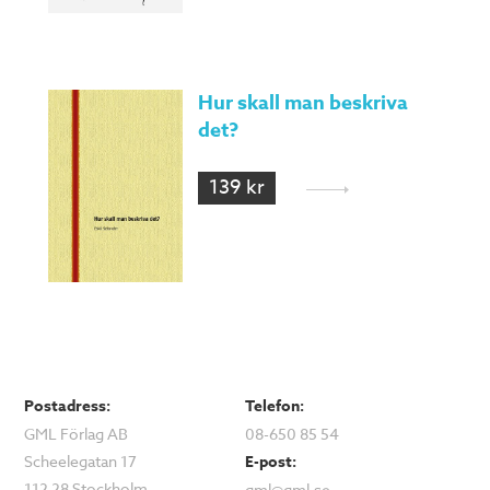
Hur skall man beskriva
det?
139 kr
Postadress:
Telefon:
GML Förlag AB
08-650 85 54
Scheelegatan 17
E-post:
112 28 Stockholm
gml@gml.se