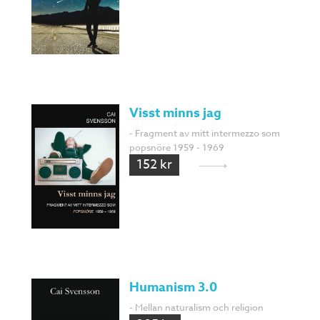
Visst minns jag
- Fragment av mitt intermezzo som
popsnöre 1959 - 1969
152 kr
Humanism 3.0
- Mellan naturalism och religion