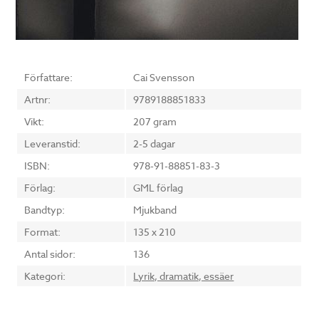
Författare:
Cai Svensson
Artnr:
9789188851833
Vikt:
207 gram
Leveranstid:
2-5 dagar
ISBN:
978-91-88851-83-3
Förlag:
GML förlag
Bandtyp:
Mjukband
Format:
135 x 210
Antal sidor:
136
Kategori:
Lyrik, dramatik, essäer