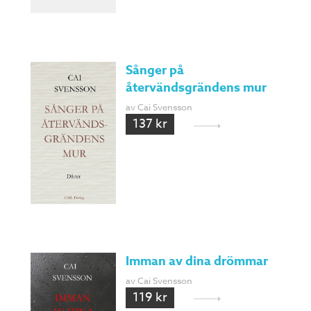
Sånger på
återvändsgrändens mur
av Cai Svensson
137 kr
Imman av dina drömmar
av Cai Svensson
119 kr