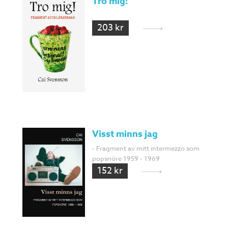
Tro mig!
203 kr
Visst minns jag
- Fragment av mitt intermezzo som
popsnöre 1959 - 1969
152 kr