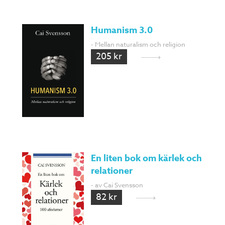
Humanism 3.0
- Mellan naturalism och religion
205 kr
En liten bok om kärlek och
relationer
- av Cai Svensson
82 kr