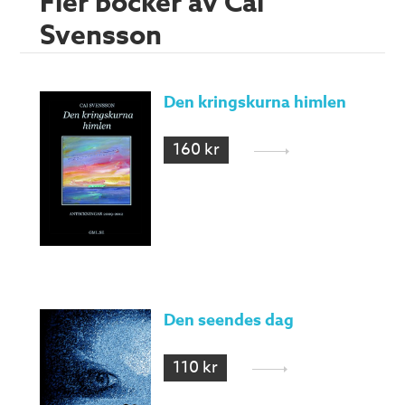
Fler böcker av Cai
Svensson
Den kringskurna himlen
160 kr
Den seendes dag
110 kr