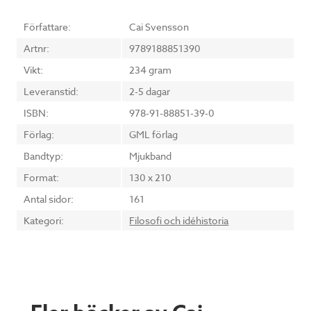
Författare:
Cai Svensson
Artnr:
9789188851390
Vikt:
234 gram
Leveranstid:
2-5 dagar
ISBN:
978-91-88851-39-0
Förlag:
GML förlag
Bandtyp:
Mjukband
Format:
130 x 210
Antal sidor:
161
Kategori:
Filosofi och idéhistoria