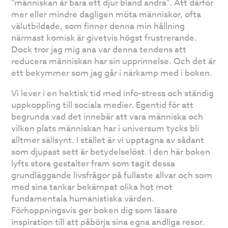
”människan är bara ett djur bland andra”. Att därför
mer eller mindre dagligen möta människor, ofta
välutbildade, som finner denna min hållning
närmast komisk är givetvis högst frustrerande.
Dock tror jag mig ana var denna tendens att
reducera människan har sin upprinnelse. Och det är
ett bekymmer som jag går i närkamp med i boken.
Vi lever i en hektisk tid med info-stress och ständig
uppkoppling till sociala medier. Egentid för att
begrunda vad det innebär att vara människa och
vilken plats människan har i universum tycks bli
alltmer sällsynt. I stället är vi upptagna av sådant
som djupast sett är betydelselöst. I den här boken
lyfts stora gestalter fram som tagit dessa
grundläggande livsfrågor på fullaste allvar och som
med sina tankar bekämpat olika hot mot
fundamentala humanistiska värden.
Förhoppningsvis ger boken dig som läsare
inspiration till att påbörja sina egna andliga resor.