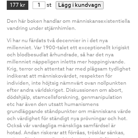
177 kr
st
Lägg i kundvagn
Den här boken handlar om människansexistentiella
vandring under stjärnhimlen.
Vi har nu färdats två decennier in i det nya
millenniet. Var 1900-talet ett exceptionellt krigiskt
och blodbesudlat århundrade, så har det nya
millenniet näppeligen inletts mer hoppingivande.
Krig, terror och attentat har med plågsam tydlighet
indikerat att människovärdet, respekten för
individen, inte höjtsig nämnvärt ovan nollpunkten
efter andra världskriget. Diskussionen om abort,
dödshjälp, stamcellsforskning, genmanipulation
etc har även den utsatt humanismens
grundläggande ståndpunkter om människans värde
och värdighet för ständigt nya prövningar och hot.
Också vår vardagliga mänskliga samfärdsel är
hotad. Andan riskerar att förråas, trösklar sänkas,