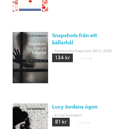
Snapshots från ett
källarhål
- Femhundra fragment 2013 -2020
134 kr
Lucy Jordans ögon
- av Cai Svensson
81 kr