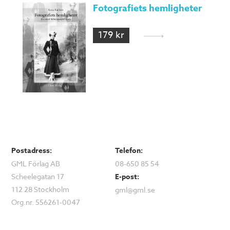
Fotografiets hemligheter
179 kr
Postadress:
Telefon:
GML Förlag AB
08-650 85 54
Scheelegatan 17
E-post:
112 28 Stockholm
gml@gml.se
Org.nr. 556261-0047