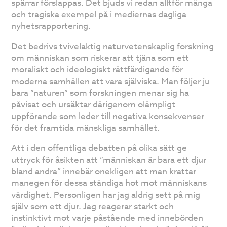
spärrar förslappas. Det bjuds vi redan alltför många
och tragiska exempel på i mediernas dagliga
nyhetsrapportering.
Det bedrivs tvivelaktig naturvetenskaplig forskning
om människan som riskerar att tjäna som ett
moraliskt och ideologiskt rättfärdigande för
moderna samhällen att vara själviska. Man följer ju
bara ”naturen” som forskningen menar sig ha
påvisat och ursäktar därigenom olämpligt
uppförande som leder till negativa konsekvenser
för det framtida mänskliga samhället.
Att i den offentliga debatten på olika sätt ge
uttryck för åsikten att ”människan är bara ett djur
bland andra” innebär onekligen att man krattar
manegen för dessa ständiga hot mot människans
värdighet. Personligen har jag aldrig sett på mig
själv som ett djur. Jag reagerar starkt och
instinktivt mot varje påstående med innebörden