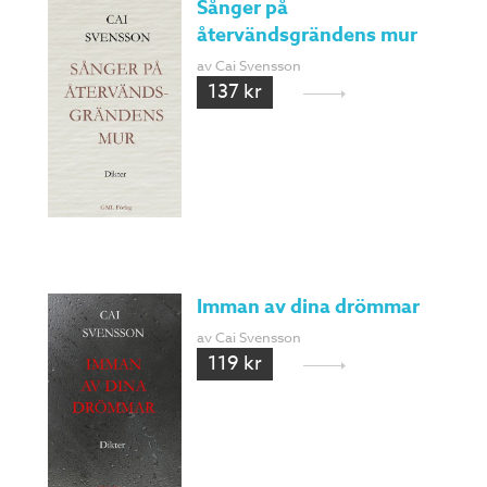
Sånger på
återvändsgrändens mur
av Cai Svensson
137 kr
Imman av dina drömmar
av Cai Svensson
119 kr