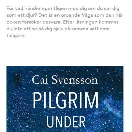
För vad händer egentligen med dig om du ser dig
som ett djur? Det är en oroande fråga som den här
boken försöker besvara. Efter läsningen kommer
du inte att se på dig själv på samma sätt som
tidigare.