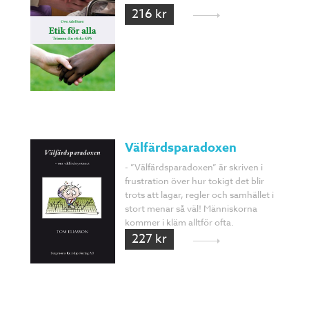
216 kr
Välfärdsparadoxen
- ”Välfärdsparadoxen” är skriven i
frustration över hur tokigt det blir
trots att lagar, regler och samhället i
stort menar så väl! Människorna
kommer i kläm alltför ofta.
227 kr