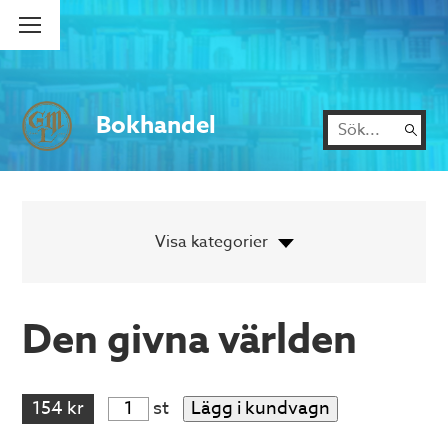
Bokhandel
Den givna världen
154 kr
st
Lägg i kundvagn