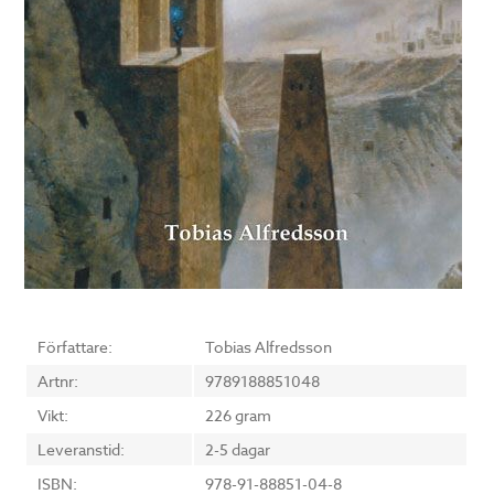
Författare:
Tobias Alfredsson
Artnr:
9789188851048
Vikt:
226 gram
Leveranstid:
2-5 dagar
ISBN:
978-91-88851-04-8