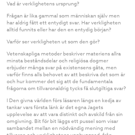
Vad är verklighetens ursprung?
Frågan är lika gammal som människan själv men
har aldrig fått ett entydigt svar. Har verkligheten
alltid funnits eller har den en entydig början?
Varför ser verkligheten ut som den gör?
Vetenskapliga metoder beskriver materiens allra
minsta beståndsdelar och religiösa dogmer
erbjuder många svar på existensens gåta, men
varför finns alls behovet av att beskriva det som är
och hur kommer det sig att de fundamentala
frågorna om tillvaronaldrig tycks få slutgiltiga svar?
I Den givna världen förs läsaren längs en kedja av
tankar vars första länk är det egna Jagets
upplevelse av att vara distinkt och avskild från sin
omgivning. Bit för bit läggs ett pussel som visar
sambandet mellan en nödvändig mening med