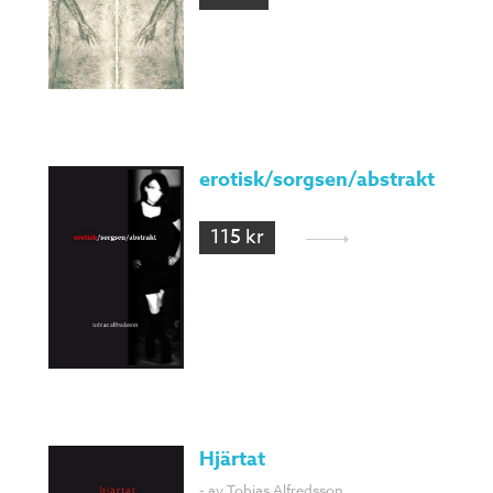
erotisk/sorgsen/abstrakt
115 kr
Hjärtat
- av Tobias Alfredsson