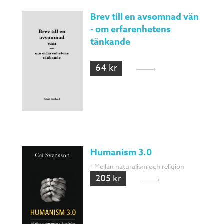
Brev till en avsomnad vän
- om erfarenhetens
tänkande
64 kr
Humanism 3.0
- Mellan naturalism och religion
205 kr