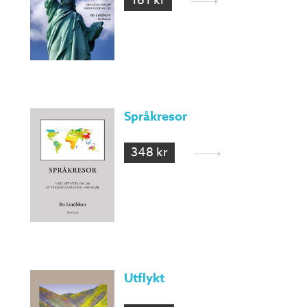
161 kr
Språkresor
348 kr
Utflykt