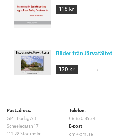
118 kr
Bilder från Järvafältet
120 kr
Postadress:
Telefon:
GML Förlag AB
08-650 85 54
Scheelegatan 17
E-post:
112 28 Stockholm
gml@gml.se