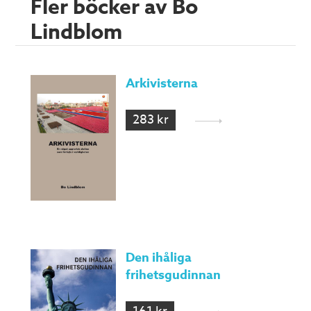
Fler böcker av Bo
Lindblom
Arkivisterna
283 kr
Den ihåliga
frihetsgudinnan