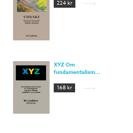
224 kr
XYZ Om
fundamentalism...
168 kr