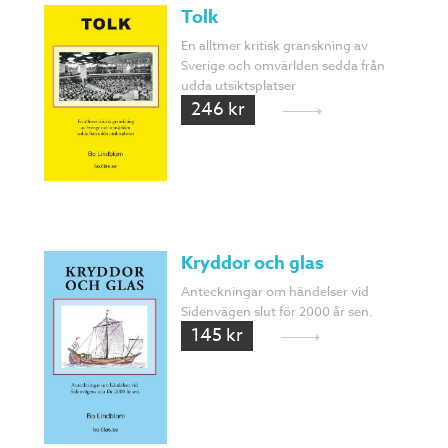
Tolk
En alltmer kritisk granskning av
Sverige och omvärlden sedda från
udda utsiktsplatser
246 kr
Kryddor och glas
Anteckningar om händelser vid
Sidenvägen slut för 2000 år sen.
145 kr