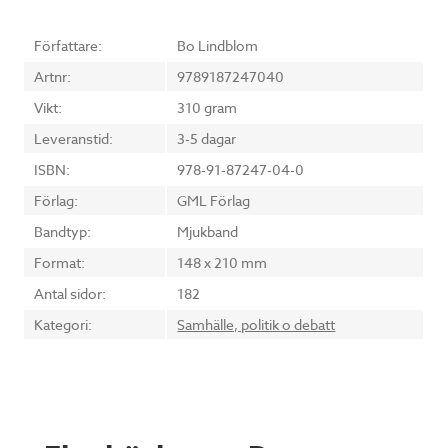
Författare:
Bo Lindblom
Artnr:
9789187247040
Vikt:
310 gram
Leveranstid:
3-5 dagar
ISBN:
978-91-87247-04-0
Förlag:
GML Förlag
Bandtyp:
Mjukband
Format:
148 x 210 mm
Antal sidor:
182
Kategori:
Samhälle, politik o debatt