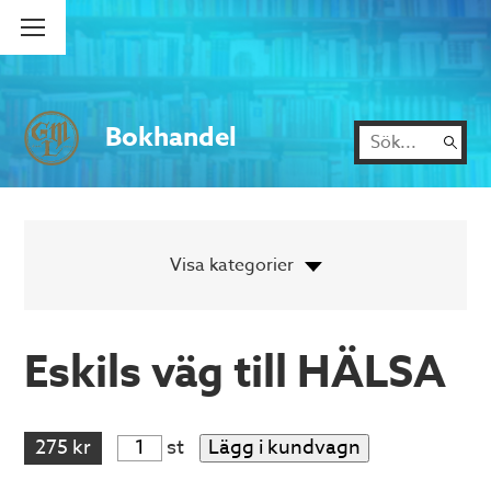
Bokhandel
Eskils väg till HÄLSA
275 kr
st
Lägg i kundvagn