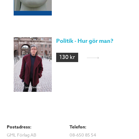
Politik - Hur gör man?
130 kr
Postadress:
Telefon:
GML Förlag AB
08-650 85 54