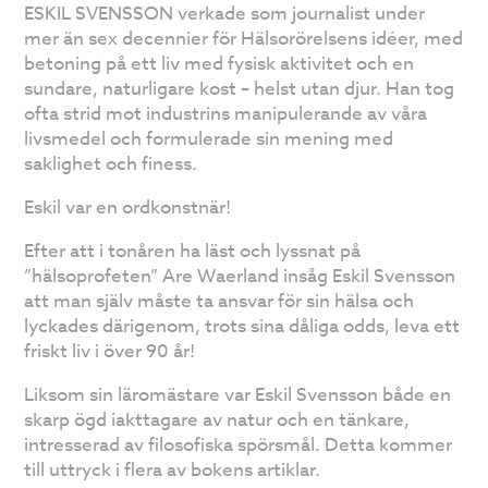
ESKIL SVENSSON verkade som journalist under
mer än sex decennier för Hälsorörelsens idéer, med
betoning på ett liv med fysisk aktivitet och en
sundare, naturligare kost – helst utan djur. Han tog
ofta strid mot industrins manipulerande av våra
livsmedel och formulerade sin mening med
saklighet och finess.
Eskil var en ordkonstnär!
Efter att i tonåren ha läst och lyssnat på
”hälsoprofeten” Are Waerland insåg Eskil Svensson
att man själv måste ta ansvar för sin hälsa och
lyckades därigenom, trots sina dåliga odds, leva ett
friskt liv i över 90 år!
Liksom sin läromästare var Eskil Svensson både en
skarp ögd iakttagare av natur och en tänkare,
intresserad av filosofiska spörsmål. Detta kommer
till uttryck i flera av bokens artiklar.