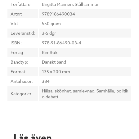
Författare:
Birgitta Manners Stålhammar
Artnr:
9789186490034
Vikt:
550 gram
Leveranstid:
3-5 dgr
ISBN:
978-91-86490-03-4
Förlag:
BimBok
Bandtyp:
Danskt band
Format:
135 x 200 mm
Antal sidor:
384
Hälsa, skönhet, samlevnad
,
Samhälle, politik
Kategorier:
o debatt
Läs även