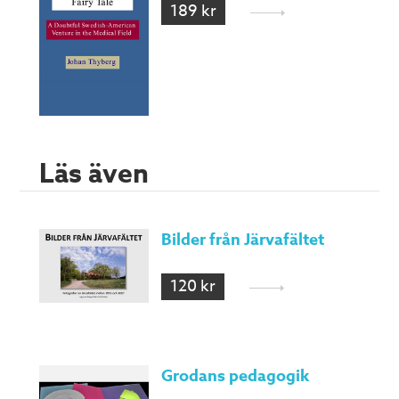
189 kr
Läs även
Bilder från Järvafältet
120 kr
Grodans pedagogik