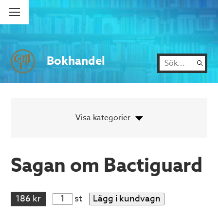
Bokhandel
Sagan om Bactiguard
186 kr
st
Lägg i kundvagn