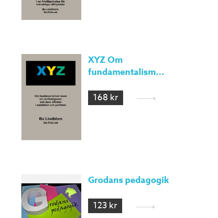
XYZ Om
fundamentalism...
168 kr
Grodans pedagogik
123 kr