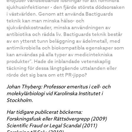
erbjuder världsledande lösningar för att förhindra
sjukhusinfektioner - den fjärde största dödsorsaken
i västvärlden. Genom att använda Bactiguards
teknik kan man minska hälso- och
sjukvårdskostnader, minska användningen av
antibiotika och rädda liv. Bactiguards teknik består
av en ytterst tunn beläggning av ädelmetall, med
antimikrobiella och biokompatibla egenskaper som
kan användas på alla typer av medicintekniska
produkter”. Hade de inblandade vetenskaplig
täckning för dessa långtgående uttalanden eller
rörde det sig bara om ett PR-jippo?
Johan Thyberg: Professor emeritus i cell- och
molekylärbiologi vid Karolinska Institutet i
Stockholm.
Har t
idigare publicerat böckerna:
Forskningsfusk eller Rättsövergrepp (2009)
Scientific Fraud or Legal Scandal (2011)