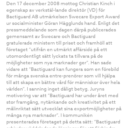
Den 17 december 2008 mottog Christian Kinch i
egenskap av verkstäl-lande direktör (VD) för
Bactiguard AB utmärkelsen Swecare Export Award
ur socialminister Göran Hägglunds hand. Enligt det
pressmeddelande som dagen därpå publicerades
gemensamt av Swecare och Bactiguard
gratulerade ministern till priset och framhöll att
företaget ”utifrån en utmärkt affärsidé på ett
utomordentligt sätt lyckats ta tillvara på de
möjligheter som nya marknader ger”. Han sade
vidare att ”Bactiguard kan fungera som en förebild
för många svenska entre-prenörer som vill hjälpa
till att skapa en bättre vård för människor över hela
världen”. I sanning inget dåligt betyg. Juryns
motivering var att ”Bactiguard har under året med
stor framgång, nytänkande och kreativitet på ett
målinriktat sätt utvecklat sina exportmöjligheter på
många nya marknader”. I kommunikén
presenterades företaget på detta sätt: ”Bactiguard