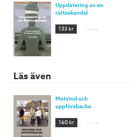
Uppdatering av en
rättsskandal
133 kr
Läs även
Motvind och
uppförsbacke
160 kr