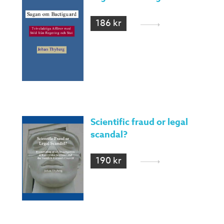
186 kr
Scientific fraud or legal
scandal?
190 kr