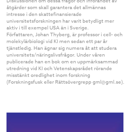
Diskussionen om dessa frågor och införandet av
åtgärder som skall garantera det allmännas
intresse i den skattefinansierade
universitetsforskningen har varit betydligt mer
aktiv i till exempel USA än i Sverige.
Författaren, Johan Thyberg, är professor i cell- och
molekylärbiologi vid KI men sedan ett par år
tjänstledig. Han ägnar sig numera åt att studera
universitets/näringslivsfrågor. Under våren
publicerade han en bok om en uppmärksammad
utredning vid KI och Vetenskapsrådet rörande
misstänkt oredlighet inom forskning
(Forskningsfusk eller Rättsövergrepp gml@gml.se).