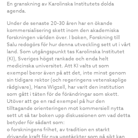
En granskning av Karolinska Institutets dolda
agenda.
Under de senaste 20-30 åren har en ökande
kommersialisering skett inom den akademiska
forskningen världen över. I boken, Forskning till
Salu redogörs för hur denna utveckling sett ut i vårt
land. Som utgångspunkt tas Karolinska Institutet
(KI), Sveriges högst rankade och enda helt
medicinska universitet. Att KI valts ut som
exempel beror även på att det, inte minst genom
sin tidigare rektor (och regeringens vetenskaplige
rådgivare), Hans Wigzell, har varit den institution
som gått i täten för de förändringar som skett.
Utöver att ge en rad exempel på hur den
tilltagande orienteringen mot kommersiell nytta
sett ut så tar boken upp diskussionen om vad detta
betyder för sådant som:
o forskningens frihet, av tradition en starkt
drivande kraft för nya upptäckter som på sikt kan