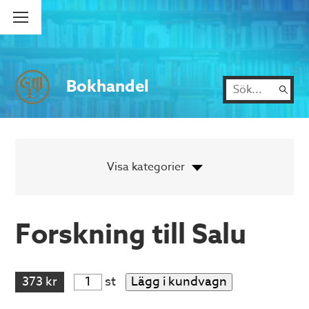
Bokhandel
Forskning till Salu
373 kr
st
Lägg i kundvagn