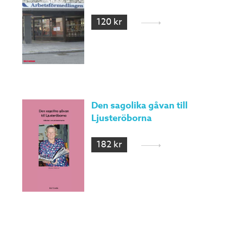
120 kr
Den sagolika gåvan till
Ljusteröborna
182 kr