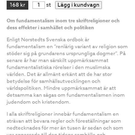
168 kr
st
Lägg i kundvagn
Om fundamentalism inom tre skriftreligioner och
dess effekter i samhället och politiken
Enligt Norstedts Svenska ordbok är
fundamentalism en ”renlärig variant av religion som
stöder sig på grundarens ursprungliga dogmer”. På
senare år har man särskilt uppmärksammat
fundamentalistiska rörelser i den muslimska
världen. Det är allmänt erkänt att de har stor
betydelse för samhällsutvecklingen och
världspolitiken. Mindre uppmärksammat är att
detsamma kan sägas om fundamentalismen inom
judendom och kristendom.
I alla skriftreligioner innebär fundamentalism en
strävan att bevara regler och föreställningar som
nedtecknades för mer än tusen år sedan och som
var anpassade till den tidens samhälle och