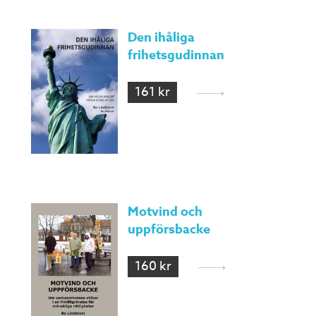
Den ihåliga
frihetsgudinnan
161 kr
Motvind och
uppförsbacke
160 kr