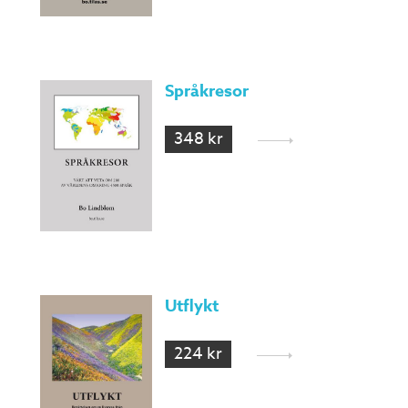
Språkresor
348 kr
Utflykt
224 kr