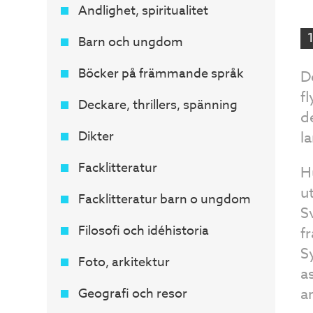
Andlighet, spiritualitet
Barn och ungdom
Böcker på främmande språk
D
f
Deckare, thrillers, spänning
d
Dikter
l
Facklitteratur
H
u
Facklitteratur barn o ungdom
S
Filosofi och idéhistoria
f
S
Foto, arkitektur
a
a
Geografi och resor