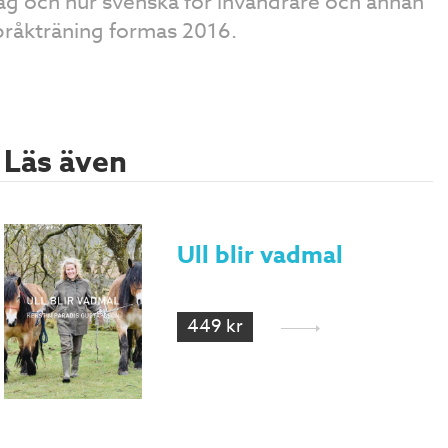
ag och hur svenska för invandrare och annan
pråkträning formas 2016.
Läs även
Ull blir vadmal
449 kr