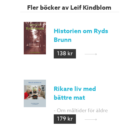
Fler böcker av Leif Kindblom
Historien om Ryds
Brunn
138 kr
Rikare liv med
bättre mat
- Om måltider för äldre
179 kr