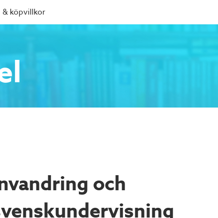
 & köpvillkor
el
Invandring och
svenskundervisning