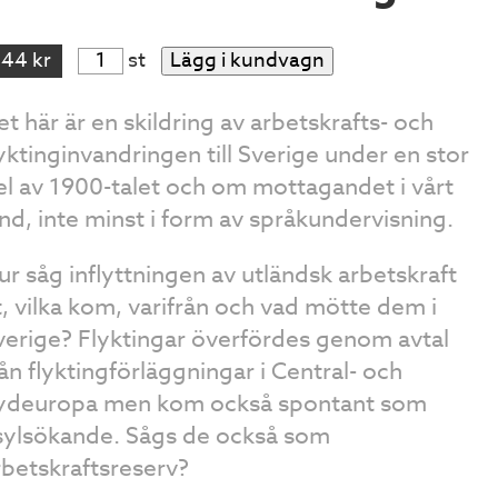
144 kr
st
Lägg i kundvagn
et här är en skildring av arbetskrafts- och
lyktinginvandringen till Sverige under en stor
el av 1900-talet och om mottagandet i vårt
and, inte minst i form av språkundervisning.
ur såg inflyttningen av utländsk arbetskraft
t, vilka kom, varifrån och vad mötte dem i
verige? Flyktingar överfördes genom avtal
rån flyktingförläggningar i Central- och
ydeuropa men kom också spontant som
sylsökande. Sågs de också som
rbetskraftsreserv?