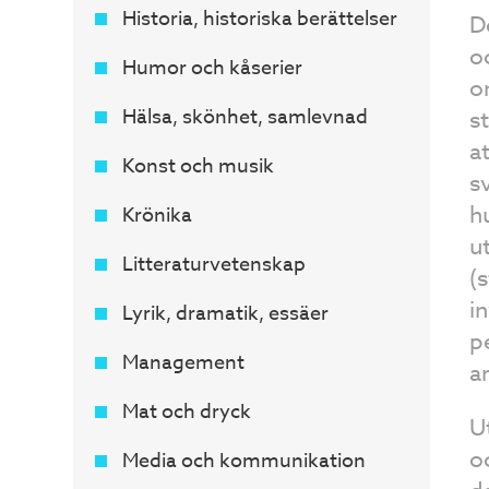
Historia, historiska berättelser
D
o
Humor och kåserier
o
Hälsa, skönhet, samlevnad
s
a
Konst och musik
s
h
Krönika
u
Litteraturvetenskap
(s
i
Lyrik, dramatik, essäer
p
Management
a
Mat och dryck
U
o
Media och kommunikation