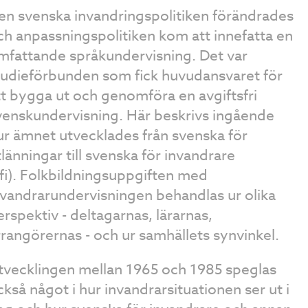
en svenska invandringspolitiken förändrades
ch anpassningspolitiken kom att innefatta en
mfattande språkundervisning. Det var
tudieförbunden som fick huvudansvaret för
tt bygga ut och genomföra en avgiftsfri
venskundervisning. Här beskrivs ingående
ur ämnet utvecklades från svenska för
tlänningar till svenska för invandrare
fi).
Folkbildningsuppgiften med
nvandrarundervisningen behandlas ur olika
erspektiv - deltagarnas, lärarnas,
rrangörernas - och ur samhällets synvinkel.
tvecklingen mellan 1965 och 1985 speglas
ckså något i hur invandrarsituationen ser ut i