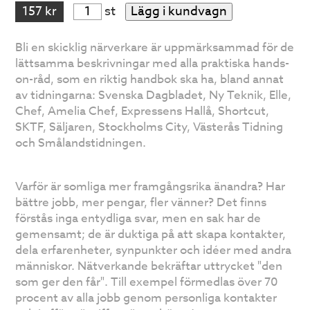
157 kr
st
Lägg i kundvagn
Bli en skicklig närverkare är uppmärksammad för de
lättsamma beskrivningar med alla praktiska hands-
on-råd, som en riktig handbok ska ha, bland annat
av tidningarna: Svenska Dagbladet, Ny Teknik, Elle,
Chef, Amelia Chef, Expressens Hallå, Shortcut,
SKTF, Säljaren, Stockholms City, Västerås Tidning
och Smålandstidningen.
Varför är somliga mer framgångsrika änandra? Har
bättre jobb, mer pengar, fler vänner? Det finns
förstås inga entydliga svar, men en sak har de
gemensamt; de är duktiga på att skapa kontakter,
dela erfarenheter, synpunkter och idéer med andra
människor. Nätverkande bekräftar uttrycket "den
som ger den får". Till exempel förmedlas över 70
procent av alla jobb genom personliga kontakter