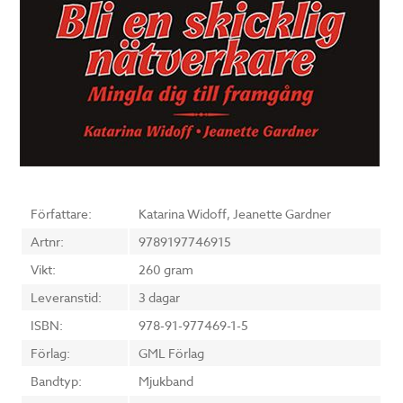
Författare:
Katarina Widoff, Jeanette Gardner
Artnr:
9789197746915
Vikt:
260 gram
Leveranstid:
3 dagar
ISBN:
978-91-977469-1-5
Förlag:
GML Förlag
Bandtyp:
Mjukband