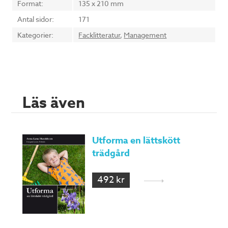
Format:
135 x 210 mm
Antal sidor:
171
Kategorier:
Facklitteratur
,
Management
Läs även
Utforma en lättskött
trädgård
492 kr