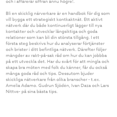
och i affärerär siffran ännu högre!.
Bli en skicklig närverkare är en handbok för dig som
vill bygga ett strategiskt kontkaktnät. Ett aktivt
nätverk där du både kontinuerligt lägger till nya
kontakter och utvecklar långsiktiga och goda
relationer som kan bli din största tillgång. I ett
första steg beskrivs hur du analyserar förtjänster
och brister i ditt befintliga nätverk. Därefter följer
mängder av rakt-på-sak råd om hur du kan jobbba
på ett utveckla det. Har du svårt för att mingla och
skapa bra möten med folk du känner, får du också
många goda råd och tips. Dessutom bjuder
skickliga nätverkare från olika branscher - t.ex.
Amelia Adamo. Gudrun Sjödén, Ivan Daza och Lars
Nittve- på sina bästa tips.