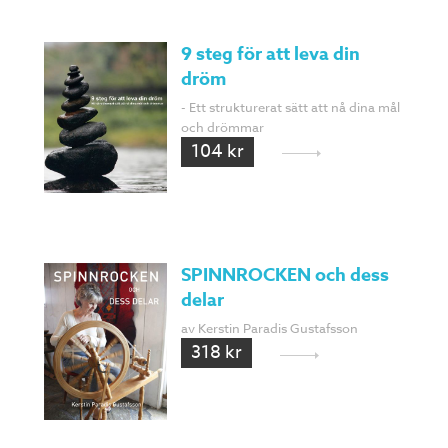
9 steg för att leva din
dröm
- Ett strukturerat sätt att nå dina mål
och drömmar
104 kr
SPINNROCKEN och dess
delar
av Kerstin Paradis Gustafsson
318 kr