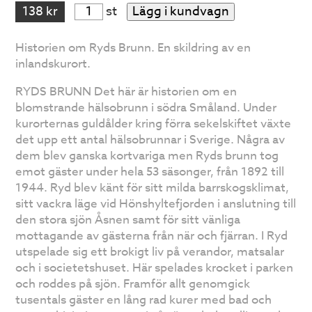
138 kr
st
Lägg i kundvagn
Historien om Ryds Brunn. En skildring av en
inlandskurort.
RYDS BRUNN Det här är historien om en
blomstrande hälsobrunn i södra Småland. Under
kurorternas guldålder kring förra sekelskiftet växte
det upp ett antal hälsobrunnar i Sverige. Några av
dem blev ganska kortvariga men Ryds brunn tog
emot gäster under hela 53 säsonger, från 1892 till
1944. Ryd blev känt för sitt milda barrskogsklimat,
sitt vackra läge vid Hönshyltefjorden i anslutning till
den stora sjön Åsnen samt för sitt vänliga
mottagande av gästerna från när och fjärran. I Ryd
utspelade sig ett brokigt liv på verandor, matsalar
och i societetshuset. Här spelades krocket i parken
och roddes på sjön. Framför allt genomgick
tusentals gäster en lång rad kurer med bad och