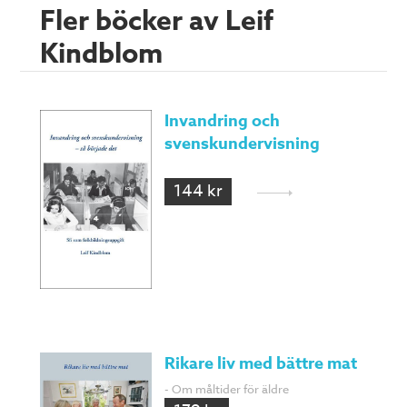
Fler böcker av Leif
Kindblom
Invandring och
svenskundervisning
144 kr
Rikare liv med bättre mat
- Om måltider för äldre