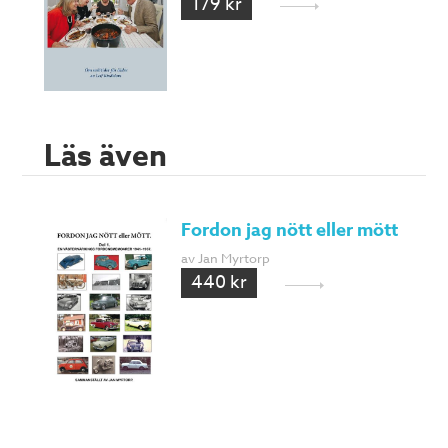
179 kr
Läs även
Fordon jag nött eller mött
av Jan Myrtorp
440 kr