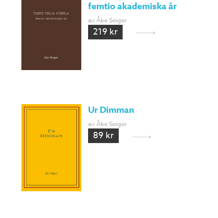
femtio akademiska år
av Åke Seiger
219 kr
Ur Dimman
av Åke Seiger
89 kr