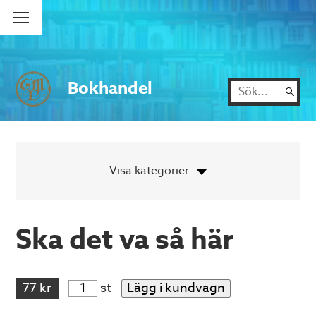
Bokhandel
Ska det va så här
77 kr
st
Lägg i kundvagn