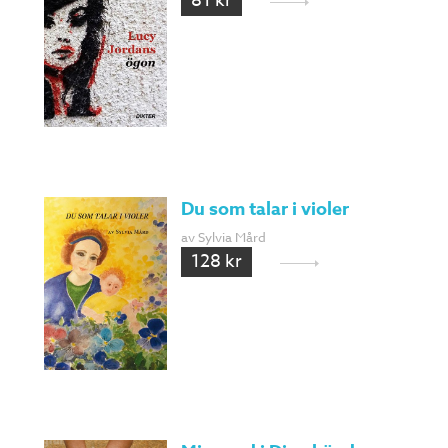
81 kr
Du som talar i violer
av Sylvia Mård
128 kr