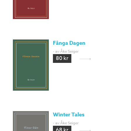
Fånga Dagen
- av Åke Seiger
80 kr
Winter Tales
- av Åke Seiger
68 kr