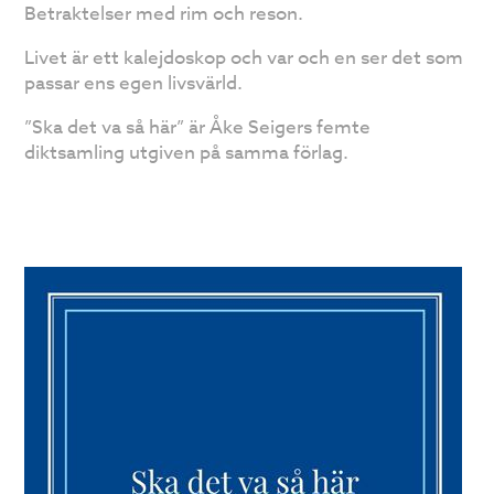
Betraktelser med rim och reson.
Livet är ett kalejdoskop och var och en ser det som
passar ens egen livsvärld.
”Ska det va så här” är Åke Seigers femte
diktsamling utgiven på samma förlag.