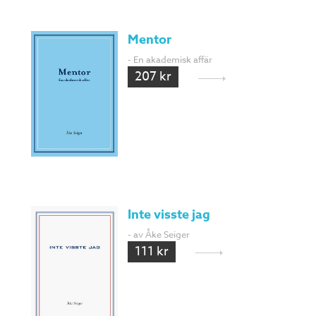
Mentor
- En akademisk affär
207 kr
Inte visste jag
- av Åke Seiger
111 kr