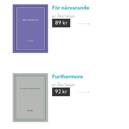
För närvarande
ac Åke Seiger
89 kr
Furthermore
av Åke Seiger
92 kr