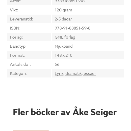
Artnr:
9789188851598
Vikt:
120 gram
Leveranstid:
2-5 dagar
ISBN:
978-91-88851-59-8
Förlag:
GML förlag
Bandtyp:
Mjukband
Format:
148 x 210
Antal sidor:
56
Kategori:
Lyrik, dramatik, essäer
Fler böcker av Åke Seiger