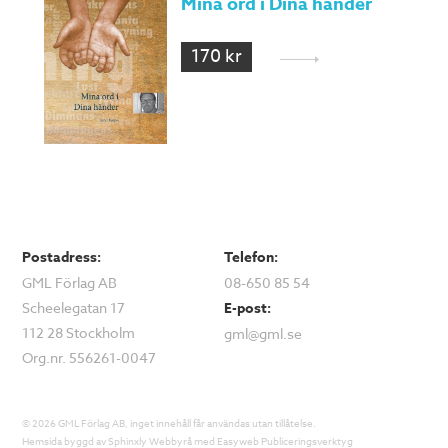
Mina ord i Dina händer
170 kr
Postadress:
Telefon:
GML Förlag AB
08-650 85 54
Scheelegatan 17
E-post:
112 28 Stockholm
gml@gml.se
Org.nr. 556261-0047
© 2026 GML Förlag AB, inget innehåll får användas utan tillåtelse.
Hemsida byggd av
Sphinxly Webbyrå
med
Easyweb Publiceringsverktyg