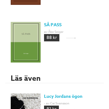
SÅ PASS
av Åke Seiger
88 kr
Läs även
Lucy Jordans ögon
- av Cai Svensson