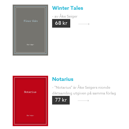
Winter Tales
- av Åke Seiger
68 kr
Notarius
- "Notarius" är Åke Seigers nionde
diktsamling utgiven på samma förlag
77 kr