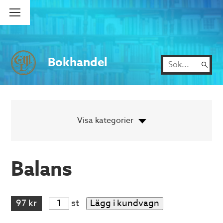
Bokhandel
Balans
97 kr
st
Lägg i kundvagn