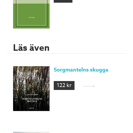
Läs även
Sorgmantelns skugga
122 kr