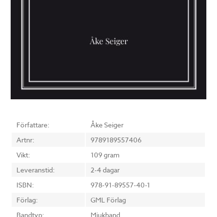
Författare:
Åke Seiger
Artnr:
9789189557406
Vikt:
109 gram
Leveranstid:
2-4 dagar
ISBN:
978-91-89557-40-1
Förlag:
GML Förlag
Bandtyp:
Mjukband