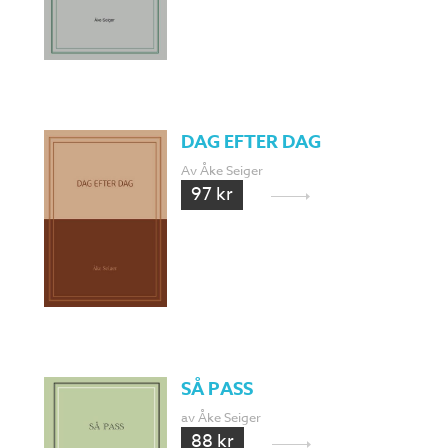
DAG EFTER DAG
Av Åke Seiger
97 kr
SÅ PASS
av Åke Seiger
88 kr