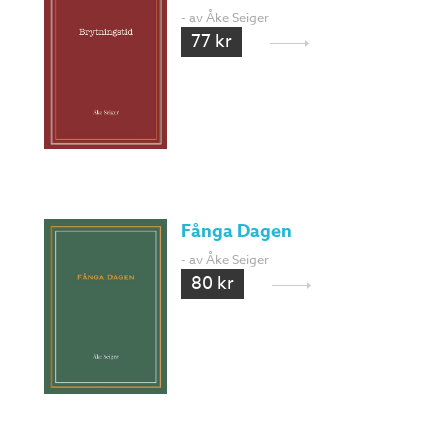
- av Åke Seiger
77 kr
Fånga Dagen
- av Åke Seiger
80 kr