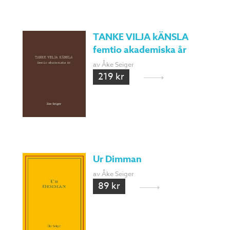
TANKE VILJA kÄNSLA
femtio akademiska år
av Åke Seiger
219 kr
Ur Dimman
av Åke Seiger
89 kr