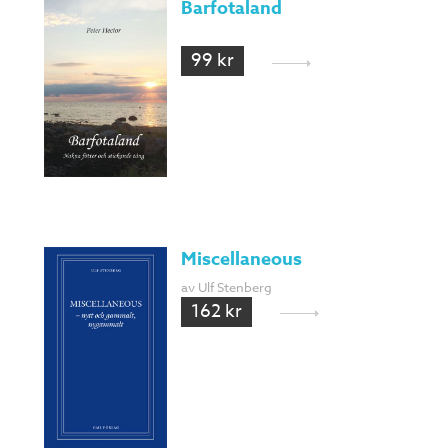
Barfotaland
99 kr
Miscellaneous
av Ulf Stenberg
162 kr