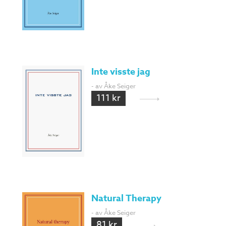
Inte visste jag
- av Åke Seiger
111 kr
Natural Therapy
- av Åke Seiger
81 kr