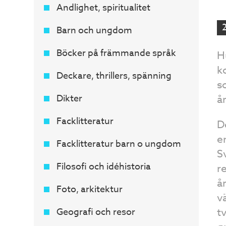
Andlighet, spiritualitet
Barn och ungdom
Böcker på främmande språk
H
k
Deckare, thrillers, spänning
s
Dikter
å
Facklitteratur
D
e
Facklitteratur barn o ungdom
S
Filosofi och idéhistoria
r
å
Foto, arkitektur
v
t
Geografi och resor