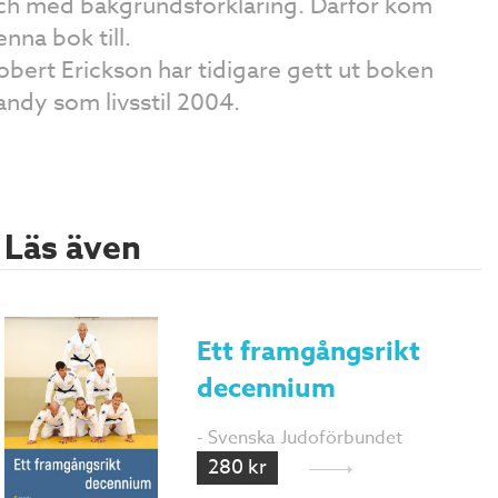
ch med bakgrundsförklaring. Därför kom
enna bok till.
obert Erickson har tidigare gett ut boken
andy som livsstil 2004.
Läs även
Ett framgångsrikt
decennium
- Svenska Judoförbundet
280 kr