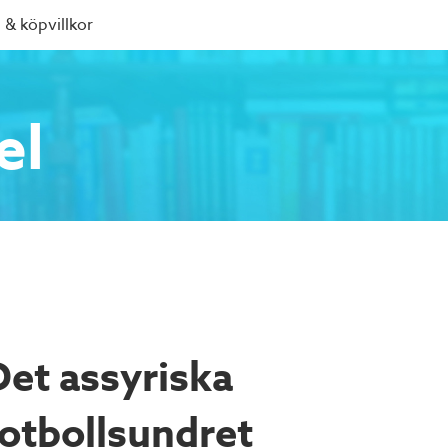
 & köpvillkor
el
Det assyriska
fotbollsundret