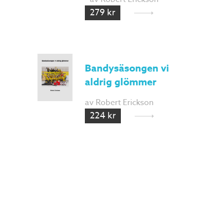
279 kr
Bandysäsongen vi
aldrig glömmer
av Robert Erickson
224 kr