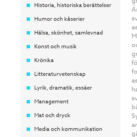
g
Historia, historiska berättelser
Ä
s
Humor och kåserier
a
Hälsa, skönhet, samlevnad
M
o
Konst och musik
g
Krönika
f
f
Litteraturvetenskap
a
Lyrik, dramatik, essäer
h
s
Management
b
Mat och dryck
S
a
Media och kommunikation
g