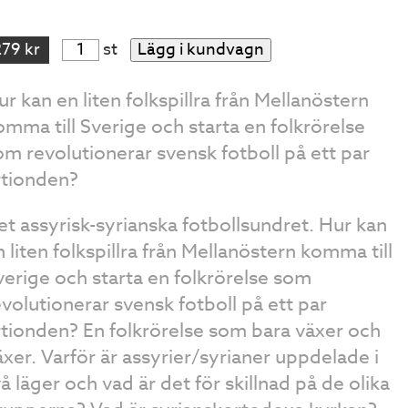
279 kr
st
Lägg i kundvagn
ur kan en liten folkspillra från Mellanöstern
omma till Sverige och starta en folkrörelse
om revolutionerar svensk fotboll på ett par
rtionden?
et assyrisk-syrianska fotbollsundret. Hur kan
n liten folkspillra från Mellanöstern komma till
verige och starta en folkrörelse som
evolutionerar svensk fotboll på ett par
rtionden? En folkrörelse som bara växer och
äxer. Varför är assyrier/syrianer uppdelade i
vå läger och vad är det för skillnad på de olika