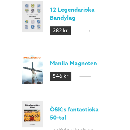
12 Legendariska
Bandylag
382 kr
Manila Magneten
546 kr
ÖSK:s fantastiska
50-tal
- av Robert Erickson