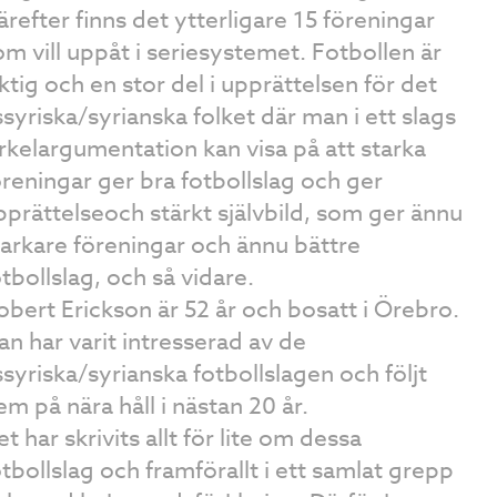
ärefter finns det ytterligare 15 föreningar
om vill uppåt i seriesystemet. Fotbollen är
iktig och en stor del i upprättelsen för det
ssyriska/syrianska folket där man i ett slags
irkelargumentation kan visa på att starka
öreningar ger bra fotbollslag och ger
pprättelseoch stärkt självbild, som ger ännu
tarkare föreningar och ännu bättre
otbollslag, och så vidare.
obert Erickson är 52 år och bosatt i Örebro.
an har varit intresserad av de
ssyriska/syrianska fotbollslagen och följt
em på nära håll i nästan 20 år.
t har skrivits allt för lite om dessa
otbollslag och framförallt i ett samlat grepp