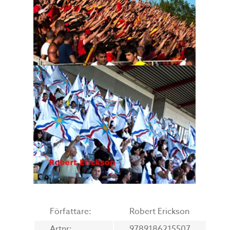
Författare:
Robert Erickson
Artnr:
9789186215507