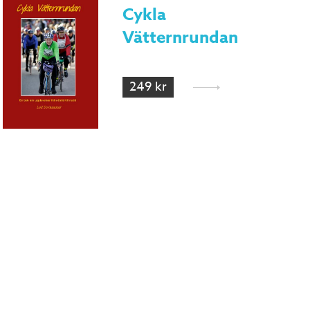
Cykla
Vätternrundan
249 kr