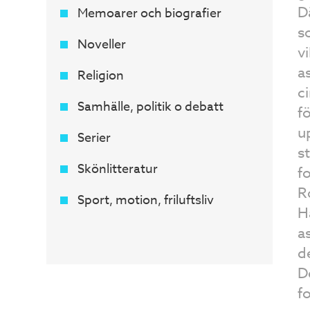
D
Memoarer och biografier
s
Noveller
v
a
Religion
c
Samhälle, politik o debatt
f
u
Serier
s
Skönlitteratur
f
R
Sport, motion, friluftsliv
H
a
d
De
f