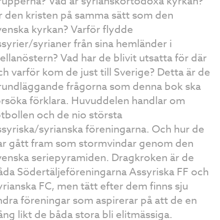
rupperna? Vad är syrianskortodoxa kyrkan?
r den kristen på samma sätt som den
venska kyrkan? Varför flydde
ssyrier/syrianer från sina hemländer i
ellanöstern? Vad har de blivit utsatta för där
ch varför kom de just till Sverige? Detta är de
rundläggande frågorna som denna bok ska
örsöka förklara. Huvuddelen handlar om
otbollen och de nio största
ssyriska/syrianska föreningarna. Och hur de
ar gått fram som stormvindar genom den
venska seriepyramiden. Dragkroken är de
åda Södertäljeföreningarna Assyriska FF och
yrianska FC, men tätt efter dem finns sju
ndra föreningar som aspirerar på att de en
ång likt de båda stora bli elitmässiga.