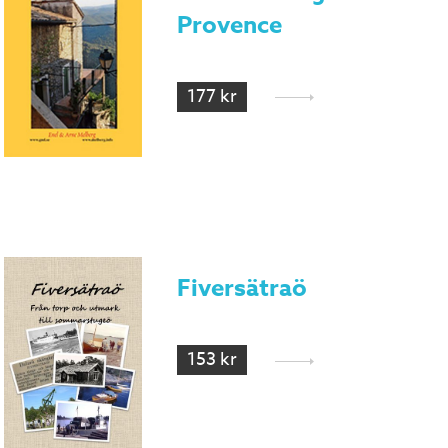
Provence
177 kr
Fiversätraö
153 kr