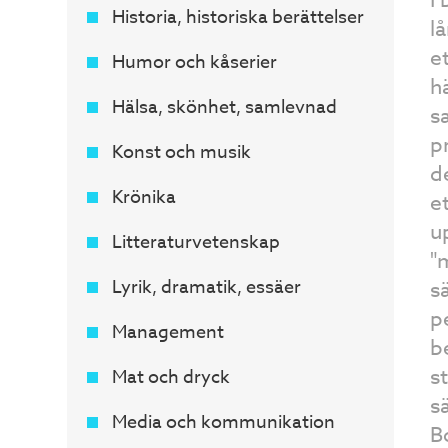
Historia, historiska berättelser
l
e
Humor och kåserier
h
Hälsa, skönhet, samlevnad
s
p
Konst och musik
d
Krönika
et
u
Litteraturvetenskap
"
Lyrik, dramatik, essäer
s
p
Management
b
s
Mat och dryck
sä
Media och kommunikation
B