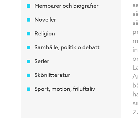
s
Memoarer och biografier
s
Noveller
s
pr
Religion
m
Samhälle, politik o debatt
i
o
Serier
L
Skönlitteratur
A
b
Sport, motion, friluftsliv
h
s
2