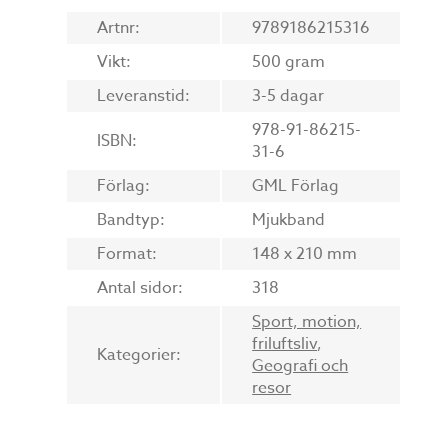
Artnr:
9789186215316
Vikt:
500 gram
Leveranstid:
3-5 dagar
978-91-86215-
ISBN:
31-6
Förlag:
GML Förlag
Bandtyp:
Mjukband
Format:
148 x 210 mm
Antal sidor:
318
Sport, motion,
friluftsliv
,
Kategorier:
Geografi och
resor