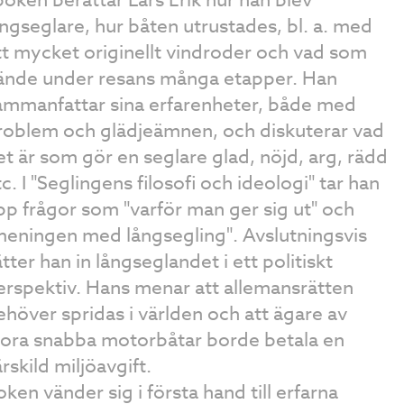
ångseglare, hur båten utrustades, bl. a. med
tt mycket originellt vindroder och vad som
ände under resans många etapper. Han
ammanfattar sina erfarenheter, både med
roblem och glädjeämnen, och diskuterar vad
et är som gör en seglare glad, nöjd, arg, rädd
c. I "Seglingens filosofi och ideologi" tar han
pp frågor som "varför man ger sig ut" och
meningen med långsegling". Avslutningsvis
ätter han in långseglandet i ett politiskt
erspektiv. Hans menar att allemansrätten
ehöver spridas i världen och att ägare av
tora snabba motorbåtar borde betala en
rskild miljöavgift.
oken vänder sig i första hand till erfarna