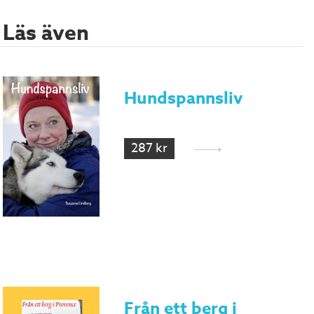
Läs även
Hundspannsliv
287 kr
Från ett berg i