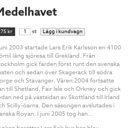
Medelhavet
275 kr
st
Lägg i kundvagn
 juni 2003 startade Lars Erik Karlsson en 4100
jömil lång sjöresa till Grekland. Från
tockholm gick färden först runt den svenska
usten och sedan över Skagerack till södra
orge och Stavanger. Våren 2004 fortsatte
an till Shetland, Fair Isle och Orkney och gick
edan ned på västsidan av Skottland till Irland
ch Scilly-öarna. Den säsongen avslutades i
ranska Royan. I juni 2005 tog han...
 boken berättar Lars Erik hur han blev