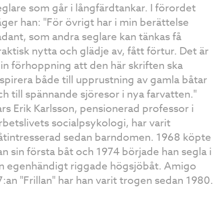
eglare som går i långfärdtankar. I förordet
äger han: "För övrigt har i min berättelse
ådant, som andra seglare kan tänkas få
aktisk nytta och glädje av, fått förtur. Det är
in förhoppning att den här skriften ska
nspirera både till upprustning av gamla båtar
ch till spännande sjöresor i nya farvatten."
ars Erik Karlsson, pensionerad professor i
rbetslivets socialpsykologi, har varit
åtintresserad sedan barndomen. 1968 köpte
an sin första båt och 1974 började han segla i
in egenhändigt riggade högsjöbåt. Amigo
7:an "Frillan" har han varit trogen sedan 1980.