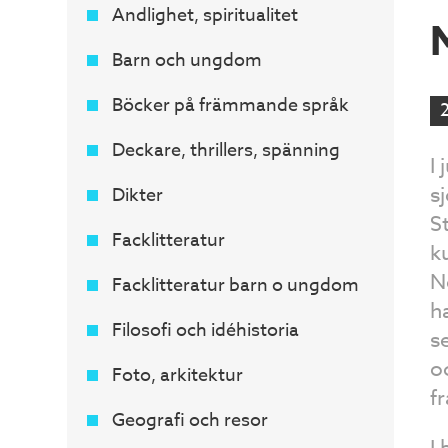
Andlighet, spiritualitet
Barn och ungdom
Böcker på främmande språk
Deckare, thrillers, spänning
I
s
Dikter
S
Facklitteratur
k
N
Facklitteratur barn o ungdom
h
Filosofi och idéhistoria
s
o
Foto, arkitektur
f
Geografi och resor
I