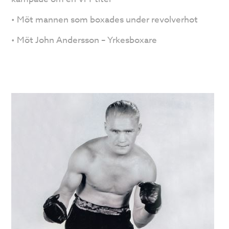
• Möt mannen som boxades under revolverhot
• Möt John Andersson – Yrkesboxare