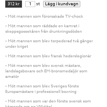
312 kr
st
Lägg i kundvagn
• Möt mannen som förorsakade TV-chock
• Möt mannen som räddade en kamrat i
skeppsgossekåren från drunkningsdöden
• Möt mannen som blev torpederad två gånger
under kriget
• Möt mannen som blev fransk hederslegionär
• Möt mannen som blev svensk mästare,
landslagsboxare och EM-bronsmedaljör som
amatör
• Möt mannen som blev Sveriges förste
Europamästare i professionell boxning
• Möt mannen som var den förste svensk som
kämpade om en VM-titel