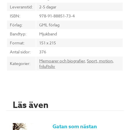
Leveranstid:
2-5 dagar
ISBN:
978-91-88851-73-4
Förlag:
GML förlag
Bandtyp:
Mjukband
Format:
151 x 215
Antal sidor:
376
Memoarer och biografier
,
Sport, motion,
Kategorier:
friluftsliv
Läs även
Gatan som nästan