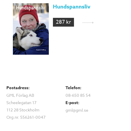
Hundspannsliv
287 kr
Postadress:
Telefon:
GML Förlag AB
08-650 85 54
Scheelegatan 17
E-post:
112 28 Stockholm
gml@gml.se
Org.nr. 556261-0047