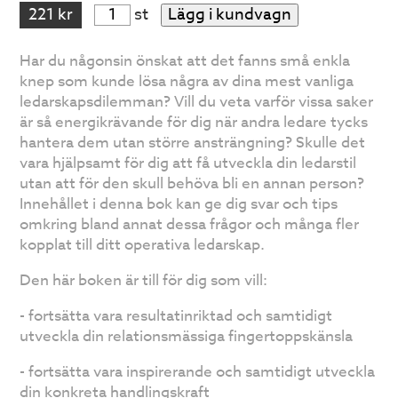
221 kr
st
Lägg i kundvagn
Har du någonsin önskat att det fanns små enkla
knep som kunde lösa några av dina mest vanliga
ledarskapsdilemman? Vill du veta varför vissa saker
är så energikrävande för dig när andra ledare tycks
hantera dem utan större ansträngning? Skulle det
vara hjälpsamt för dig att få utveckla din ledarstil
utan att för den skull behöva bli en annan person?
Innehållet i denna bok kan ge dig svar och tips
omkring bland annat dessa frågor och många fler
kopplat till ditt operativa ledarskap.
Den här boken är till för dig som vill:
- fortsätta vara resultatinriktad och samtidigt
utveckla din relationsmässiga fingertoppskänsla
- fortsätta vara inspirerande och samtidigt utveckla
din konkreta handlingskraft