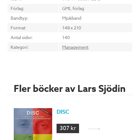
Förlag:
GML förlag
Bandtyp:
Mjukband
Format:
148 x 210
Antal sidor:
140
Kategori:
Management
Fler böcker av Lars Sjödin
DISC
307 kr