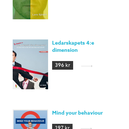
Ledarskapets 4:e
dimension
396 kr
Mind your behaviour
197 kr