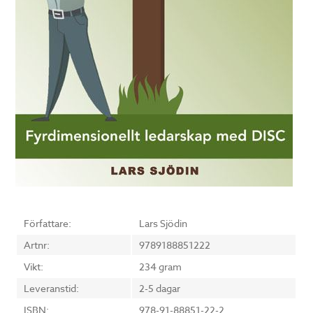
Författare:
Lars Sjödin
Artnr:
9789188851222
Vikt:
234 gram
Leveranstid:
2-5 dagar
ISBN:
978-91-88851-22-2