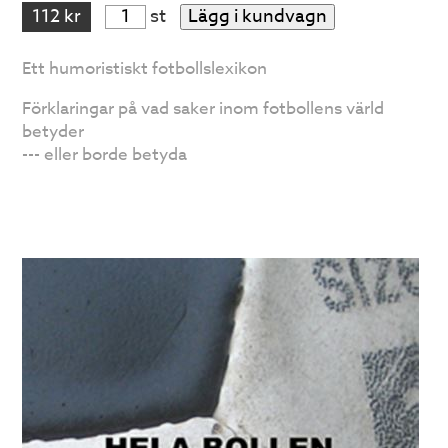
112 kr
st
Lägg i kundvagn
Ett humoristiskt fotbollslexikon
Förklaringar på vad saker inom fotbollens värld
betyder
--- eller borde betyda