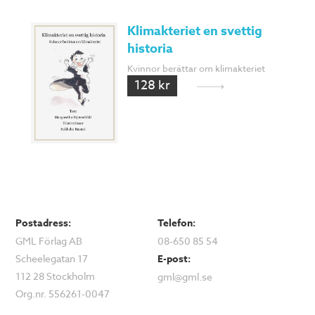
Klimakteriet en svettig
historia
Kvinnor berättar om klimakteriet
128 kr
Postadress:
Telefon:
GML Förlag AB
08-650 85 54
Scheelegatan 17
E-post:
112 28 Stockholm
gml@gml.se
Org.nr. 556261-0047