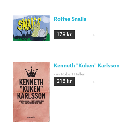
Roffes Snails
178 kr
Kenneth "Kuken" Karlsson
- av Robert Hallén
218 kr