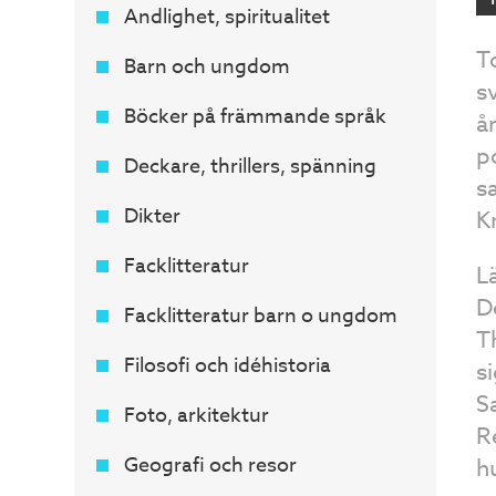
Andlighet, spiritualitet
T
Barn och ungdom
s
Böcker på främmande språk
å
p
Deckare, thrillers, spänning
s
Dikter
K
Facklitteratur
L
De
Facklitteratur barn o ungdom
T
Filosofi och idéhistoria
s
S
Foto, arkitektur
R
Geografi och resor
h