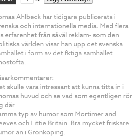
omas Ahlbeck har tidigare publicerats i
venska och internationella media. Med flera
rs erfarenhet från såväl reklam- som den
olitiska världen visar han upp det svenska
amhället i form av det fktiga samhället
nöstofta.
äsarkommentarer:
t skulle vara intressant att kunna titta in i
homas huvud och se vad som egentligen rör
ig där
amma typ av humor som Mortimer and
eeves och Littie Britain. Bra mycket friskare
umor än i Grönköping.