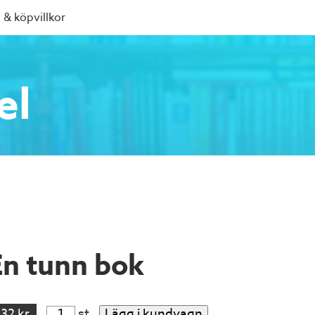
 & köpvillkor
el
En tunn bok
132 kr
st
Lägg i kundvagn