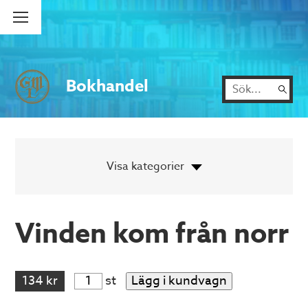
Bokhandel
Vinden kom från norr
134 kr
st
Lägg i kundvagn