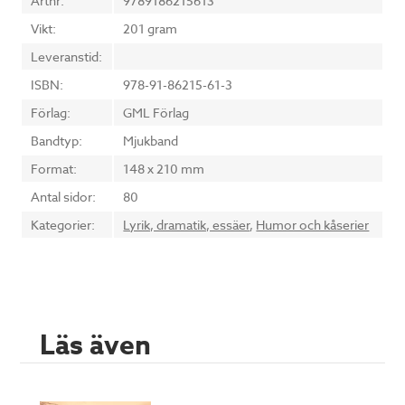
Artnr:
9789186215613
Vikt:
201 gram
Leveranstid:
ISBN:
978-91-86215-61-3
Förlag:
GML Förlag
Bandtyp:
Mjukband
Format:
148 x 210 mm
Antal sidor:
80
Kategorier:
Lyrik, dramatik, essäer
,
Humor och kåserier
Läs även