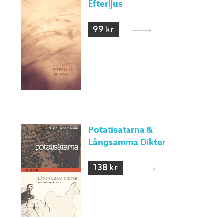
Efterljus
99 kr
Potatisätarna &
Långsamma Dikter
138 kr