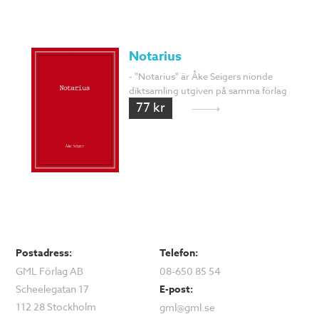
Notarius
- "Notarius" är Åke Seigers nionde
diktsamling utgiven på samma förlag
77 kr
Postadress:
Telefon:
GML Förlag AB
08-650 85 54
Scheelegatan 17
E-post:
112 28 Stockholm
gml@gml.se