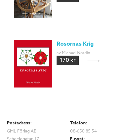
Rosornas Krig
av Michael Nordin
170 kr
Postadress:
Telefon:
GML Förlag AB
08-650 85 54
Scheelegatan 17
E-post: