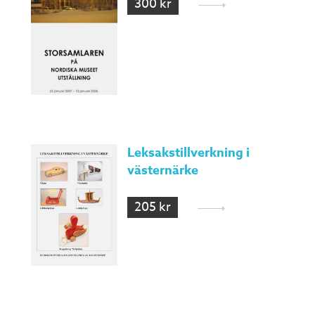
300 kr
Leksakstillverkning i
västernärke
205 kr