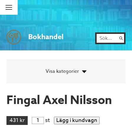
Bokhandel
Fingal Axel Nilsson
431 kr
st
Lägg i kundvagn