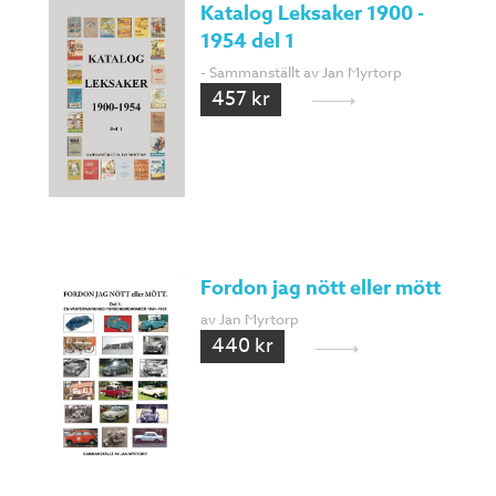
Katalog Leksaker 1900 -
1954 del 1
- Sammanställt av Jan Myrtorp
457 kr
Fordon jag nött eller mött
av Jan Myrtorp
440 kr