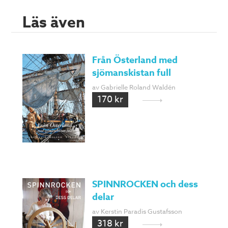
Läs även
Från Österland med
sjömanskistan full
av Gabrielle Roland Waldén
170 kr
SPINNROCKEN och dess
delar
av Kerstin Paradis Gustafsson
318 kr