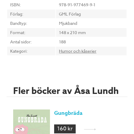
ISBN:
978-91-977469-9-1
Förlag:
GML Förlag
Bandtyp:
Mjukband
Format:
148 x 210 mm
Antal sidor:
188
Kategori:
Humor och kåserier
Fler böcker av Åsa Lundh
Gungbräda
160 kr