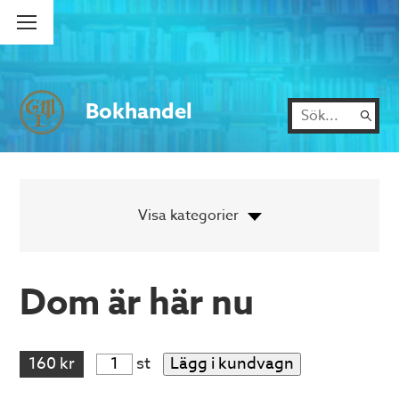
Bokhandel
Dom är här nu
160 kr
st
Lägg i kundvagn