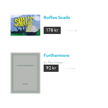
Roffes Snails
178 kr
Furthermore
av Åke Seiger
92 kr