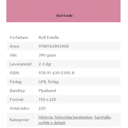
Författare:
Rolf Estelle
Artnr:
9789163903908
Vikt:
390 gram
Leveranstid:
2-3 dgr
ISBN:
978-91-639-0390-8
Förlag:
GML förlag
Bandtyp:
Mjukband
Format:
150 x 220
Antal sidor:
220
Historia, historiska berättelser
,
Samhälle,
Kategorier:
politik o debatt