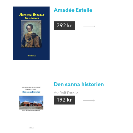
Amadée Estelle
292 kr
Den sanna historien
Av Rolf Estelle
192 kr