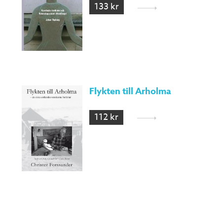
133 kr
Flykten till Arholma
112 kr