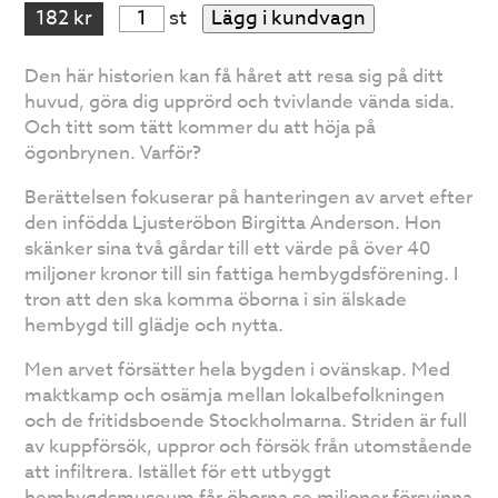
182 kr
st
Lägg i kundvagn
Den här historien kan få håret att resa sig på ditt
huvud, göra dig upprörd och tvivlande vända sida.
Och titt som tätt kommer du att höja på
ögonbrynen. Varför?
Berättelsen fokuserar på hanteringen av arvet efter
den infödda Ljusteröbon Birgitta Anderson. Hon
skänker sina två gårdar till ett värde på över 40
miljoner kronor till sin fattiga hembygdsförening. I
tron att den ska komma öborna i sin älskade
hembygd till glädje och nytta.
Men arvet försätter hela bygden i ovänskap. Med
maktkamp och osämja mellan lokalbefolkningen
och de fritidsboende Stockholmarna. Striden är full
av kuppförsök, uppror och försök från utomstående
att infiltrera. Istället för ett utbyggt
hembygdsmuseum får öborna se miljoner försvinna