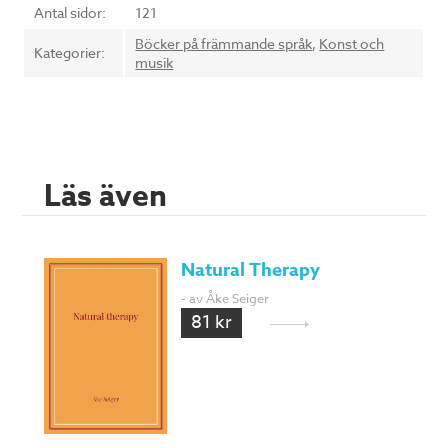
Antal sidor:
121
Böcker på främmande språk
,
Konst och
Kategorier:
musik
Läs även
Natural Therapy
- av Åke Seiger
81 kr