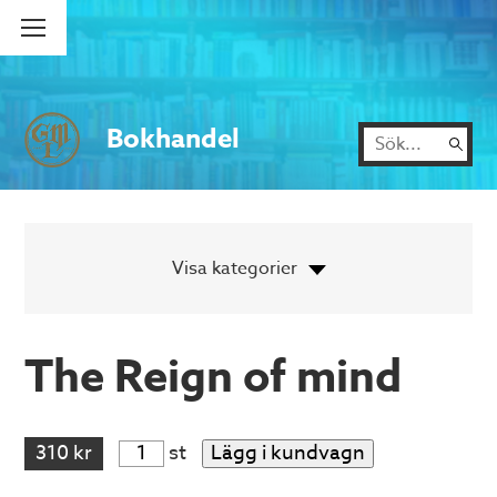
Bokhandel
The Reign of mind
310 kr
st
Lägg i kundvagn