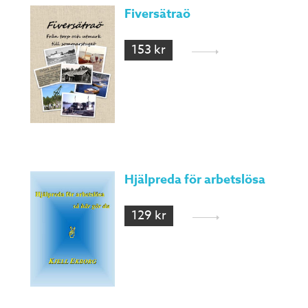
Fiversätraö
153 kr
Hjälpreda för arbetslösa
129 kr