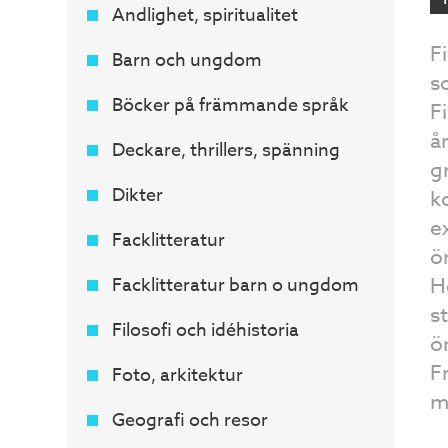
Andlighet, spiritualitet
F
Barn och ungdom
s
Böcker på främmande språk
F
å
Deckare, thrillers, spänning
g
Dikter
k
e
Facklitteratur
ö
H
Facklitteratur barn o ungdom
s
Filosofi och idéhistoria
ö
F
Foto, arkitektur
m
Geografi och resor