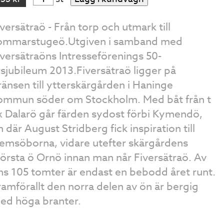
iversätraö - Från torp och utmark till
ommarstugeö.Utgiven i samband med
iversätraöns Intresseförenings 50-
rsjubileum 2013.Fiversätraö ligger på
ränsen till ytterskärgården i Haninge
ommun söder om Stockholm. Med båt från t
x Dalarö går färden sydost förbi Kymendö,
n där August Stridberg fick inspiration till
emsöborna, vidare utefter skärgårdens
törsta ö Ornö innan man når Fiversätraö. Av
ns 105 tomter är endast en bebodd året runt.
ramförallt den norra delen av ön är bergig
ed höga branter.