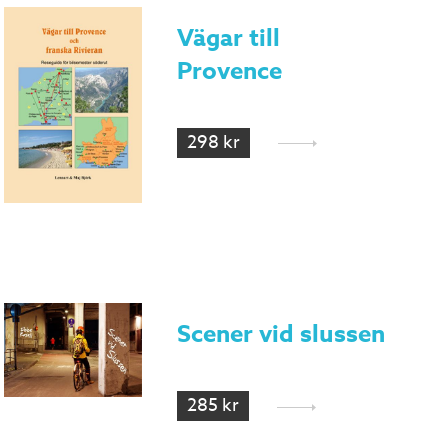
Vägar till
Provence
298 kr
Scener vid slussen
285 kr