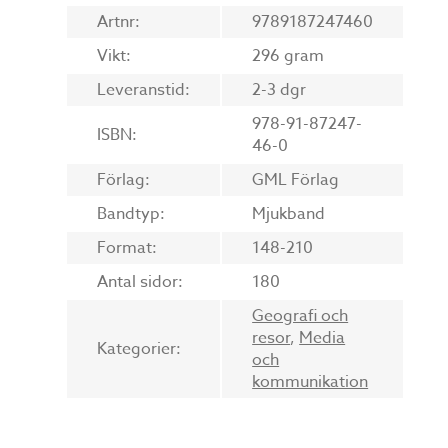
Artnr:
9789187247460
Vikt:
296 gram
Leveranstid:
2-3 dgr
978-91-87247-
ISBN:
46-0
Förlag:
GML Förlag
Bandtyp:
Mjukband
Format:
148-210
Antal sidor:
180
Geografi och
resor
,
Media
Kategorier:
och
kommunikation