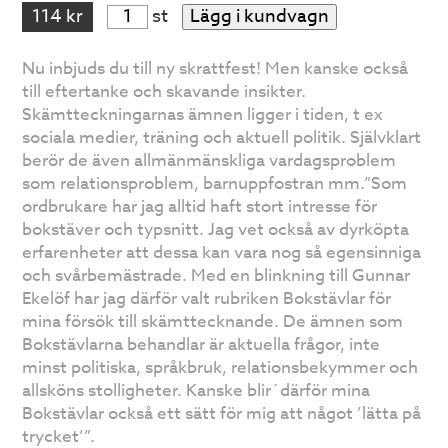
114 kr
st
Lägg i kundvagn
Nu inbjuds du till ny skrattfest! Men kanske också
till eftertanke och skavande insikter.
Skämtteckningarnas ämnen ligger i tiden, t ex
sociala medier, träning och aktuell politik. Självklart
berör de även allmänmänskliga vardagsproblem
som relationsproblem, barnuppfostran mm.”Som
ordbrukare har jag alltid haft stort intresse för
bokstäver och typsnitt. Jag vet också av dyrköpta
erfarenheter att dessa kan vara nog så egensinniga
och svårbemästrade. Med en blinkning till Gunnar
Ekelöf har jag därför valt rubriken Bokstävlar för
mina försök till skämttecknande. De ämnen som
Bokstävlarna behandlar är aktuella frågor, inte
minst politiska, språkbruk, relationsbekymmer och
allsköns stolligheter. Kanske blir´därför mina
Bokstävlar också ett sätt för mig att något ’lätta på
trycket’”.