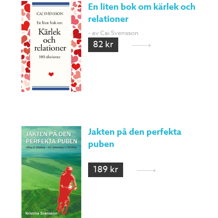
En liten bok om kärlek och
relationer
- av Cai Svensson
82 kr
Jakten på den perfekta
puben
189 kr