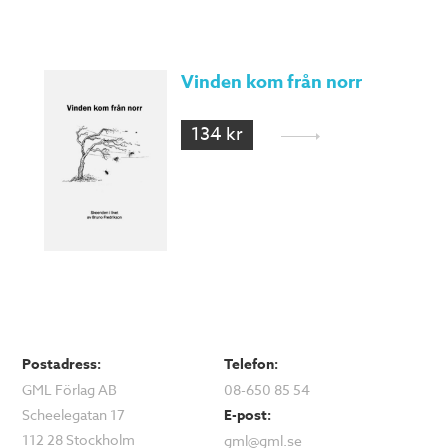
Vinden kom från norr
134 kr
Postadress:
Telefon:
GML Förlag AB
08-650 85 54
Scheelegatan 17
E-post:
112 28 Stockholm
gml@gml.se