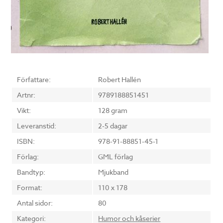
Författare:
Robert Hallén
Artnr:
9789188851451
Vikt:
128 gram
Leveranstid:
2-5 dagar
ISBN:
978-91-88851-45-1
Förlag:
GML förlag
Bandtyp:
Mjukband
Format:
110 x 178
Antal sidor:
80
Kategori:
Humor och kåserier