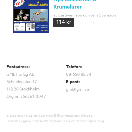
Krumelurer
av Cai Svennson och Jens Svensson
114 kr
Postadress:
Telefon:
GML Förlag AB
08-650 85 54
Scheelegatan 17
E-post:
112 28 Stockholm
gml@gml.se
Org.nr. 556261-0047
© 2026 GML Förlag AB, inget innehåll får användas utan tillåtelse.
Hemsida byggd av
Sphinxly Webbyrå
med
Easyweb Publiceringsverktyg