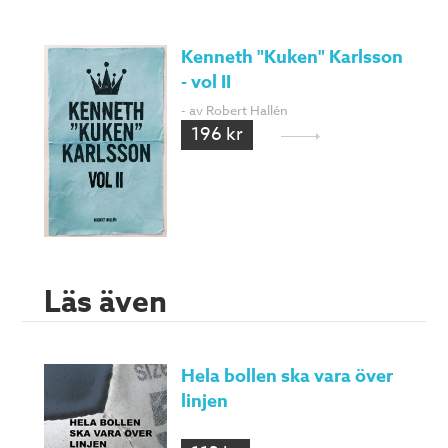
Kenneth "Kuken" Karlsson
- vol II
- av Robert Hallén
196 kr
Läs även
Hela bollen ska vara över
linjen