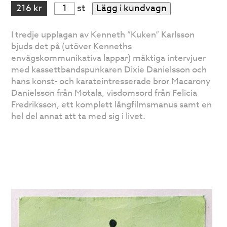
216 kr
st
Lägg i kundvagn
I tredje upplagan av Kenneth ”Kuken” Karlsson
bjuds det på (utöver Kenneths
envägskommunikativa lappar) mäktiga intervjuer
med kassettbandspunkaren Dixie Danielsson och
hans konst- och karateintresserade bror Macarony
Danielsson från Motala, visdomsord från Felicia
Fredriksson, ett komplett långfilmsmanus samt en
hel del annat att ta med sig i livet.