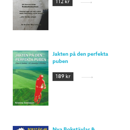
112 kr
Jakten på den perfekta
puben
189 kr
Nya Bokstävlar &