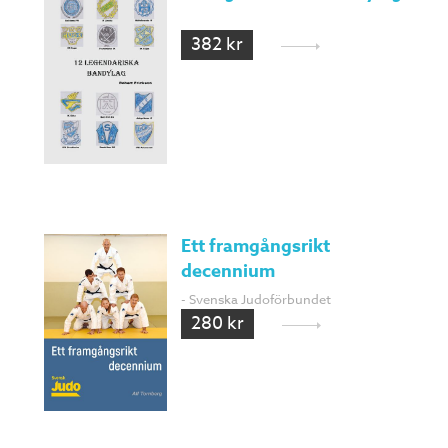
382 kr
Ett framgångsrikt
decennium
- Svenska Judoförbundet
280 kr