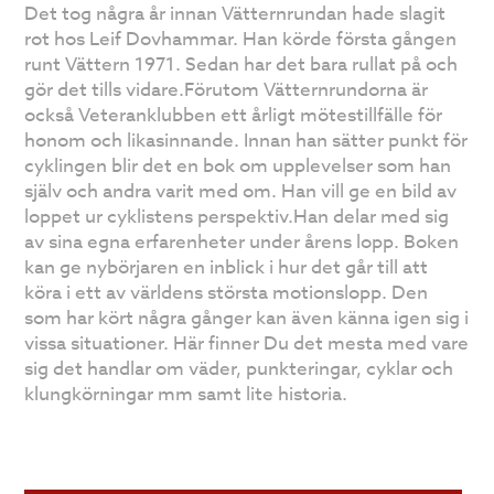
Det tog några år innan Vätternrundan hade slagit
rot hos Leif Dovhammar. Han körde första gången
runt Vättern 1971. Sedan har det bara rullat på och
gör det tills vidare.Förutom Vätternrundorna är
också Veteranklubben ett årligt mötestillfälle för
honom och likasinnande. Innan han sätter punkt för
cyklingen blir det en bok om upplevelser som han
själv och andra varit med om. Han vill ge en bild av
loppet ur cyklistens perspektiv.Han delar med sig
av sina egna erfarenheter under årens lopp. Boken
kan ge nybörjaren en inblick i hur det går till att
köra i ett av världens största motionslopp. Den
som har kört några gånger kan även känna igen sig i
vissa situationer. Här finner Du det mesta med vare
sig det handlar om väder, punkteringar, cyklar och
klungkörningar mm samt lite historia.