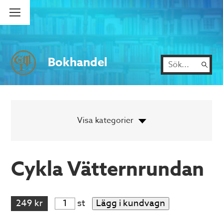
Bokhandel
Cykla Vätternrundan
249 kr
st
Lägg i kundvagn