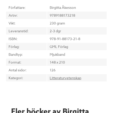
Författare:
Birgitta Åkesson
Artnr:
9789188173218
Vikt:
230 gram
Leveranstid:
2-3 dgr
ISBN:
978-91-88173-21-8
Förlag:
GML Förlag
Bandtyp:
Mjukband
Format:
148 x 210
Antal sidor:
126
Kategori:
Litteraturvetenskap
Fler böcker av Birgitta