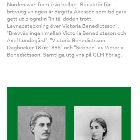
Nordensvan fram i sin helhet. Redaktör för
brevutgivningen är Birgitta Åkesson som tidigare
gett ut biografin "In till döden trött.
Levnadsteckning över Victoria Benedictsson",
"Brevväxlingen mellan Victoria Benedictsson och
Axel Lundegård", "Victoria Benedictsson.
Dagböcker 1876-1888" och "Sirenen" av Victoria
Benedictsson. Samtliga utgivna på GLM Förlag.