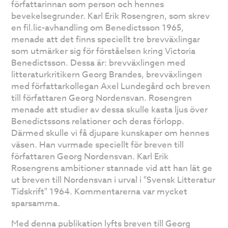
författarinnan som person och hennes
bevekelsegrunder. Karl Erik Rosengren, som skrev
en fil.lic-avhandling om Benedictsson 1965,
menade att det finns speciellt tre brevväxlingar
som utmärker sig för förståelsen kring Victoria
Benedictsson. Dessa är: brevväxlingen med
litteraturkritikern Georg Brandes, brevväxlingen
med författarkollegan Axel Lundegård och breven
till författaren Georg Nordensvan. Rosengren
menade att studier av dessa skulle kasta ljus över
Benedictssons relationer och deras förlopp.
Därmed skulle vi få djupare kunskaper om hennes
väsen. Han vurmade speciellt för breven till
författaren Georg Nordensvan. Karl Erik
Rosengrens ambitioner stannade vid att han lät ge
ut breven till Nordensvan i urval i "Svensk Litteratur
Tidskrift" 1964. Kommentarerna var mycket
sparsamma.
Med denna publikation lyfts breven till Georg