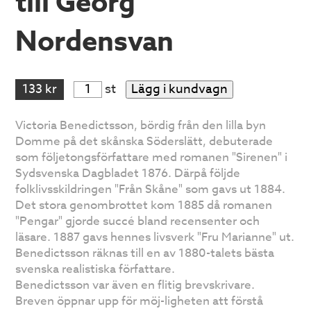
till Georg
Nordensvan
133 kr
st
Lägg i kundvagn
Victoria Benedictsson, bördig från den lilla byn
Domme på det skånska Söderslätt, debuterade
som följetongsförfattare med romanen "Sirenen" i
Sydsvenska Dagbladet 1876. Därpå följde
folklivsskildringen "Från Skåne" som gavs ut 1884.
Det stora genombrottet kom 1885 då romanen
"Pengar" gjorde succé bland recensenter och
läsare. 1887 gavs hennes livsverk "Fru Marianne" ut.
Benedictsson räknas till en av 1880-talets bästa
svenska realistiska författare.
Benedictsson var även en flitig brevskrivare.
Breven öppnar upp för möj-ligheten att förstå