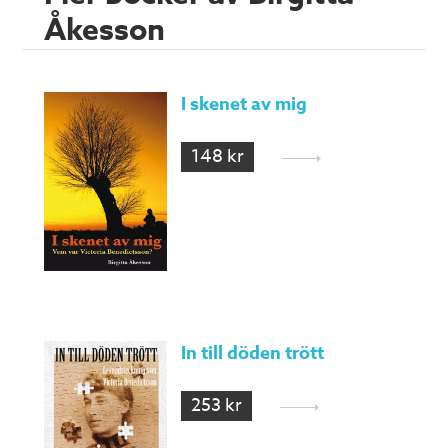
Åkesson
I skenet av mig
148 kr
In till döden trött
253 kr