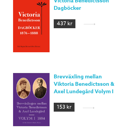
Victoria Benedictsson
Dagböcker
437 kr
Brevväxling mellan
Viktoria Benedictsson &
Axel Lundegård Volym I
153 kr