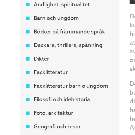
Andlighet, spiritualitet
D
Barn och ungdom
k
Böcker på främmande språk
h
a
Deckare, thrillers, spänning
ä
Dikter
o
s
Facklitteratur
D
Facklitteratur barn o ungdom
b
Filosofi och idéhistoria
d
h
Foto, arkitektur
h
Geografi och resor
A