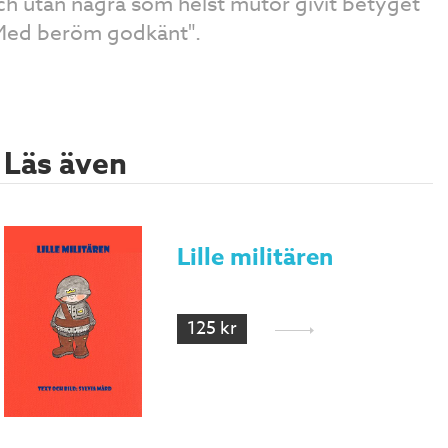
ch utan några som helst mutor givit betyget
Med beröm godkänt".
Läs även
Lille militären
125 kr