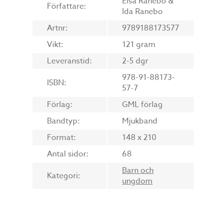
Elsa Ranebo &
Författare:
Ida Ranebo
Artnr:
9789188173577
Vikt:
121 gram
Leveranstid:
2-5 dgr
978-91-88173-
ISBN:
57-7
Förlag:
GML förlag
Bandtyp:
Mjukband
Format:
148 x 210
Antal sidor:
68
Barn och
Kategori:
ungdom