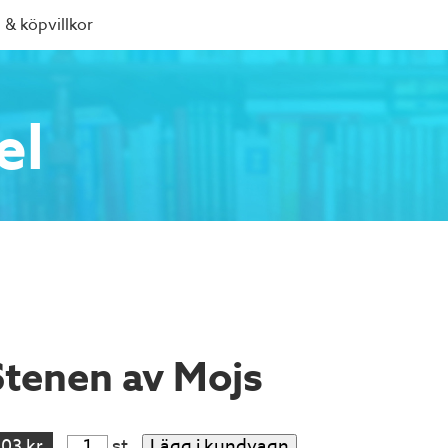
 & köpvillkor
el
Stenen av Mojs
103 kr
st
Lägg i kundvagn