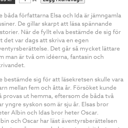
e båda författarna Elsa och Ida är jämngamla
usiner. De gillar skarpt att läsa spännande
istorier. När de fyllt elva bestämde de sig för
tt det var dags att skriva en egen
ventyrsberättelse. Det går så mycket lättare
m man är två om idéerna, fantasin och
krivandet.
e bestämde sig för att läsekretsen skulle vara
arn mellan fem och åtta år. Försöket kunde
å provas ut hemma, eftersom de båda två
ar yngre syskon som är sju år. Elsas bror
eter Albin och Idas bror heter Oscar.
lbin och Oscar har läst äventyrsberättelsen