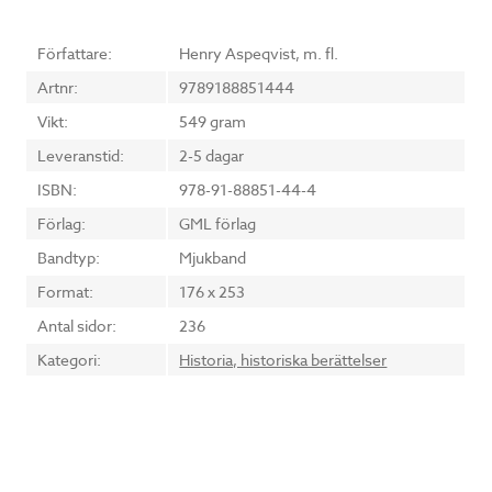
Författare:
Henry Aspeqvist, m. fl.
Artnr:
9789188851444
Vikt:
549 gram
Leveranstid:
2-5 dagar
ISBN:
978-91-88851-44-4
Förlag:
GML förlag
Bandtyp:
Mjukband
Format:
176 x 253
Antal sidor:
236
Kategori:
Historia, historiska berättelser