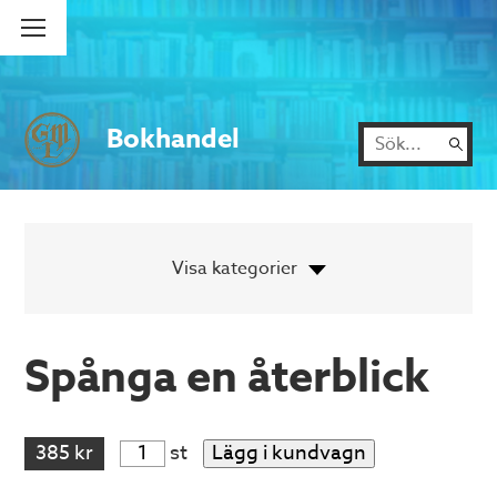
Bokhandel
Spånga en återblick
385 kr
st
Lägg i kundvagn