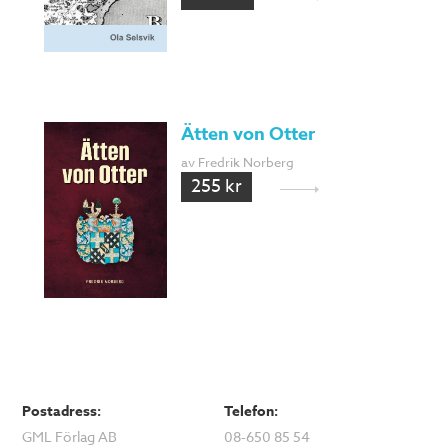
Ätten von Otter
av Fredrik Norberg
255 kr
Postadress:
Telefon:
GML Förlag AB
08-650 85 54