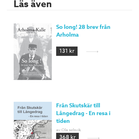
Läs även
So long! 28 brev från
Arholma
131 kr
Från Skutskär till
Långedrag - En resa i
tiden
av Ola selsvik
368 kr