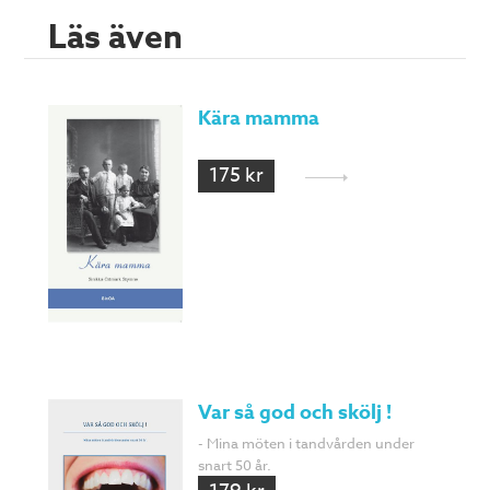
Läs även
Kära mamma
175 kr
Var så god och skölj !
- Mina möten i tandvården under
snart 50 år.