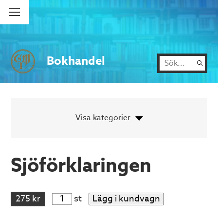
Bokhandel
Sjöförklaringen
275 kr
st
Lägg i kundvagn