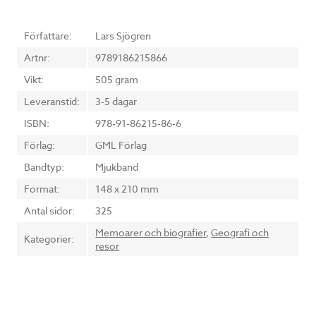
Författare:
Lars Sjögren
Artnr:
9789186215866
Vikt:
505 gram
Leveranstid:
3-5 dagar
ISBN:
978-91-86215-86-6
Förlag:
GML Förlag
Bandtyp:
Mjukband
Format:
148 x 210 mm
Antal sidor:
325
Memoarer och biografier
,
Geografi och
Kategorier:
resor