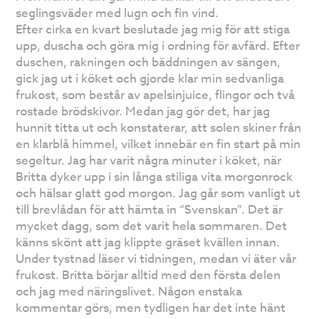
seglingsväder med lugn och fin vind.
Efter cirka en kvart beslutade jag mig för att stiga
upp, duscha och göra mig i ordning för avfärd. Efter
duschen, rakningen och bäddningen av sängen,
gick jag ut i köket och gjorde klar min sedvanliga
frukost, som består av apelsinjuice, flingor och två
rostade brödskivor. Medan jag gör det, har jag
hunnit titta ut och konstaterar, att solen skiner från
en klarblå himmel, vilket innebär en fin start på min
segeltur. Jag har varit några minuter i köket, när
Britta dyker upp i sin långa stiliga vita morgonrock
och hälsar glatt god morgon. Jag går som vanligt ut
till brevlådan för att hämta in “Svenskan”. Det är
mycket dagg, som det varit hela sommaren. Det
känns skönt att jag klippte gräset kvällen innan.
Under tystnad läser vi tidningen, medan vi äter vår
frukost. Britta börjar alltid med den första delen
och jag med näringslivet. Någon enstaka
kommentar görs, men tydligen har det inte hänt