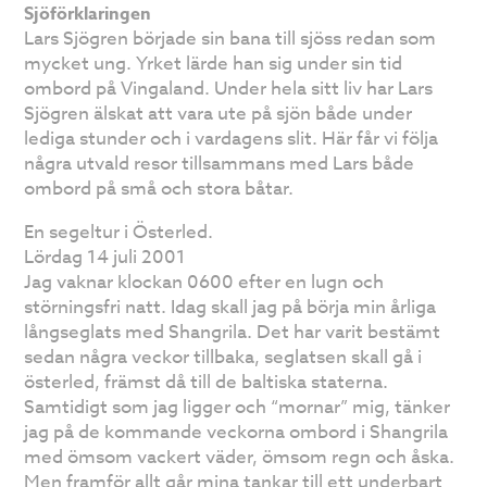
Sjöförklaringen
Lars Sjögren började sin bana till sjöss redan som
mycket ung. Yrket lärde han sig under sin tid
ombord på Vingaland. Under hela sitt liv har Lars
Sjögren älskat att vara ute på sjön både under
lediga stunder och i vardagens slit. Här får vi följa
några utvald resor tillsammans med Lars både
ombord på små och stora båtar.
En segeltur i Österled.
Lördag 14 juli 2001
Jag vaknar klockan 0600 efter en lugn och
störningsfri natt. Idag skall jag på börja min årliga
långseglats med Shangrila. Det har varit bestämt
sedan några veckor tillbaka, seglatsen skall gå i
österled, främst då till de baltiska staterna.
Samtidigt som jag ligger och “mornar” mig, tänker
jag på de kommande veckorna ombord i Shangrila
med ömsom vackert väder, ömsom regn och åska.
Men framför allt går mina tankar till ett underbart