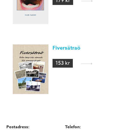
179 kr
Fiversätraö
153 kr
Postadress:
Telefon: